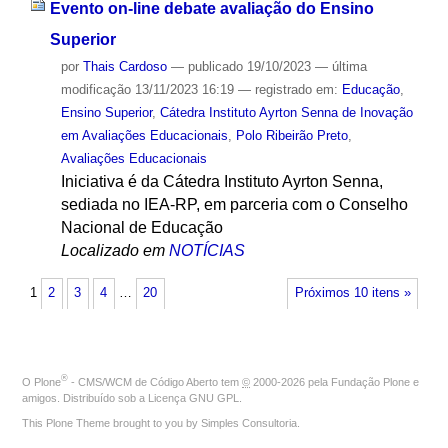
Evento on-line debate avaliação do Ensino
Superior
por
Thais Cardoso
—
publicado
19/10/2023
—
última
modificação
13/11/2023 16:19
— registrado em:
Educação
,
Ensino Superior
,
Cátedra Instituto Ayrton Senna de Inovação
em Avaliações Educacionais
,
Polo Ribeirão Preto
,
Avaliações Educacionais
Iniciativa é da Cátedra Instituto Ayrton Senna,
sediada no IEA-RP, em parceria com o Conselho
Nacional de Educação
Localizado em
NOTÍCIAS
1
2
3
4
…
20
Próximos 10 itens »
®
O
Plone
- CMS/WCM de Código Aberto
tem
©
2000-2026 pela
Fundação Plone
e
amigos. Distribuído sob a
Licença GNU GPL
.
This Plone Theme brought to you by
Simples Consultoria
.