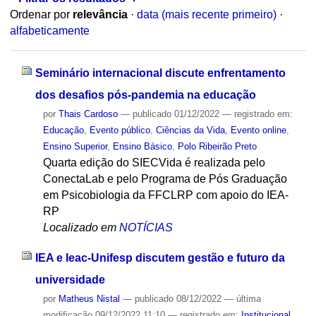
Ordenar por
relevância
·
data (mais recente primeiro)
·
alfabeticamente
Seminário internacional discute enfrentamento
dos desafios pós-pandemia na educação
por
Thais Cardoso
—
publicado
01/12/2022
— registrado em:
Educação
,
Evento público
,
Ciências da Vida
,
Evento online
,
Ensino Superior
,
Ensino Básico
,
Polo Ribeirão Preto
Quarta edição do SIECVida é realizada pelo
ConectaLab e pelo Programa de Pós Graduação
em Psicobiologia da FFCLRP com apoio do IEA-
RP
Localizado em
NOTÍCIAS
IEA e Ieac-Unifesp discutem gestão e futuro da
universidade
por
Matheus Nistal
—
publicado
08/12/2022
—
última
modificação
09/12/2022 11:10
— registrado em:
Institucional
,