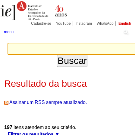
Ir
Ferramentas
Seções
para
Pessoais
o
conteúdo.
|
Cadastre-se
YouTube
Instagram
WhatsApp
English
Ir
para
menu
a
navegação
Resultado da busca
Assinar um RSS sempre atualizado.
197
itens atendem ao seu critério.
Filtrar os resultados