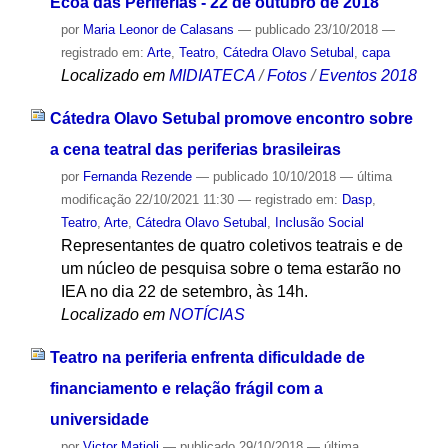
Ecoa das Periferias - 22 de outubro de 2018
por
Maria Leonor de Calasans
—
publicado
23/10/2018
—
registrado em:
Arte
,
Teatro
,
Cátedra Olavo Setubal
,
capa
Localizado em
MIDIATECA
/
Fotos
/
Eventos 2018
Cátedra Olavo Setubal promove encontro sobre
a cena teatral das periferias brasileiras
por
Fernanda Rezende
—
publicado
10/10/2018
—
última
modificação
22/10/2021 11:30
— registrado em:
Dasp
,
Teatro
,
Arte
,
Cátedra Olavo Setubal
,
Inclusão Social
Representantes de quatro coletivos teatrais e de
um núcleo de pesquisa sobre o tema estarão no
IEA no dia 22 de setembro, às 14h.
Localizado em
NOTÍCIAS
Teatro na periferia enfrenta dificuldade de
financiamento e relação frágil com a
universidade
por
Victor Matioli
—
publicado
29/10/2018
—
última