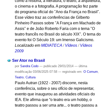
como a história, a literatura, o teatro, a arquitetura,
o cinema e a fotografia. A programação fez parte
do programa oficial do "Ano da França no Brasil".
Esse vídeo traz as conferências de Gilberto
Pinheiro Passos sobre "A França em Machado de
Assis" e de João Roberto Faria com o tema "O
teatro francês no Brasil do século XIX". O tema do
evento foi O Século 19: um Imenso Galicismo.
Localizado em
MIDIATECA
/
Vídeos
/
Vídeos
2009
Ser Ator no Brasil
por
Sandra Codo
—
publicado
29/01/2014
—
última
modificação
03/06/2025 07:58
— registrado em:
O Comum
,
Teatro
,
Cultura
Paulo Autran (1922 - 2007) discorre, nesta
conferência, sobre o seu ofício de representar,
evento que inaugurou as atividades oficiais do
IEA. Ele afirma que “o teatro era um hobby, o
teatro passou a ser uma arte... o teatro passou a