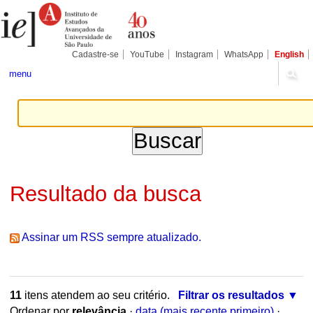
Ir
Ferramentas
Seções
para
Pessoais
o
conteúdo.
|
Cadastre-se
YouTube
Instagram
WhatsApp
English
Ir
para
menu
a
navegação
Resultado da busca
Assinar um RSS sempre atualizado.
11
itens atendem ao seu critério.
Filtrar os resultados
Ordenar por
relevância
·
data (mais recente primeiro)
·