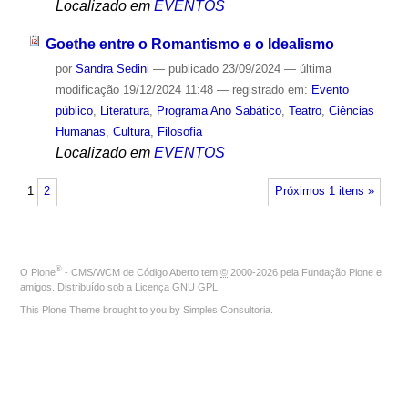
Localizado em
EVENTOS
Goethe entre o Romantismo e o Idealismo
por
Sandra Sedini
—
publicado
23/09/2024
—
última
modificação
19/12/2024 11:48
— registrado em:
Evento
público
,
Literatura
,
Programa Ano Sabático
,
Teatro
,
Ciências
Humanas
,
Cultura
,
Filosofia
Localizado em
EVENTOS
1
2
Próximos 1 itens »
®
O
Plone
- CMS/WCM de Código Aberto
tem
©
2000-2026 pela
Fundação Plone
e
amigos. Distribuído sob a
Licença GNU GPL
.
This Plone Theme brought to you by
Simples Consultoria
.