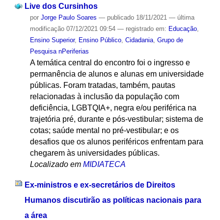
Live dos Cursinhos
por
Jorge Paulo Soares
—
publicado
18/11/2021
—
última
modificação
07/12/2021 09:54
— registrado em:
Educação
,
Ensino Superior
,
Ensino Público
,
Cidadania
,
Grupo de
Pesquisa nPeriferias
A temática central do encontro foi o ingresso e
permanência de alunos e alunas em universidade
públicas. Foram tratadas, também, pautas
relacionadas à inclusão da população com
deficiência, LGBTQIA+, negra e/ou periférica na
trajetória pré, durante e pós-vestibular; sistema de
cotas; saúde mental no pré-vestibular; e os
desafios que os alunos periféricos enfrentam para
chegarem às universidades públicas.
Localizado em
MIDIATECA
Ex-ministros e ex-secretários de Direitos
Humanos discutirão as políticas nacionais para
a área