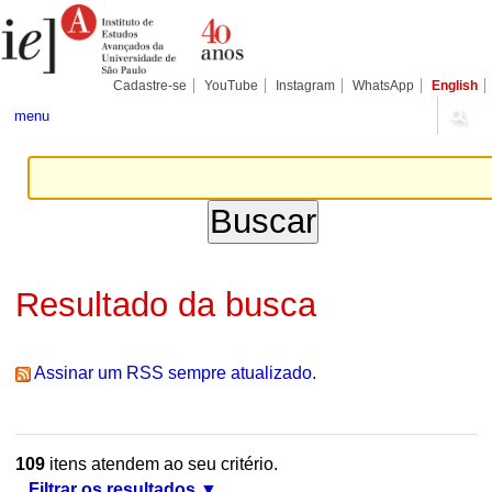
Ir
Ferramentas
Seções
para
Pessoais
o
conteúdo.
|
Cadastre-se
YouTube
Instagram
WhatsApp
English
Ir
para
menu
a
navegação
Resultado da busca
Assinar um RSS sempre atualizado.
109
itens atendem ao seu critério.
Filtrar os resultados