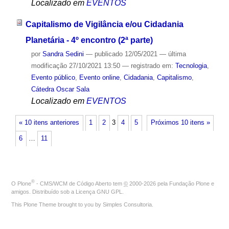
Localizado em
EVENTOS
Capitalismo de Vigilância e/ou Cidadania
Planetária - 4º encontro (2ª parte)
por
Sandra Sedini
—
publicado
12/05/2021
—
última
modificação
27/10/2021 13:50
— registrado em:
Tecnologia
,
Evento público
,
Evento online
,
Cidadania
,
Capitalismo
,
Cátedra Oscar Sala
Localizado em
EVENTOS
« 10 itens anteriores
1
2
3
4
5
Próximos 10 itens »
6
…
11
®
O
Plone
- CMS/WCM de Código Aberto
tem
©
2000-2026 pela
Fundação Plone
e
amigos. Distribuído sob a
Licença GNU GPL
.
This Plone Theme brought to you by
Simples Consultoria
.