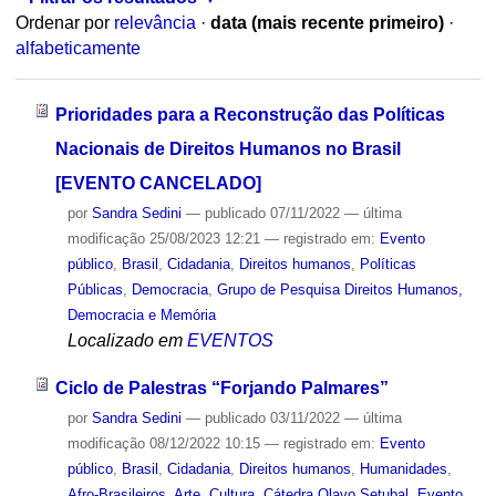
Ordenar por
relevância
·
data (mais recente primeiro)
·
alfabeticamente
Prioridades para a Reconstrução das Políticas
Nacionais de Direitos Humanos no Brasil
[EVENTO CANCELADO]
por
Sandra Sedini
—
publicado
07/11/2022
—
última
modificação
25/08/2023 12:21
— registrado em:
Evento
público
,
Brasil
,
Cidadania
,
Direitos humanos
,
Políticas
Públicas
,
Democracia
,
Grupo de Pesquisa Direitos Humanos,
Democracia e Memória
Localizado em
EVENTOS
Ciclo de Palestras “Forjando Palmares”
por
Sandra Sedini
—
publicado
03/11/2022
—
última
modificação
08/12/2022 10:15
— registrado em:
Evento
público
,
Brasil
,
Cidadania
,
Direitos humanos
,
Humanidades
,
Afro-Brasileiros
,
Arte
,
Cultura
,
Cátedra Olavo Setubal
,
Evento