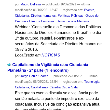
por
Mauro Bellesa
—
publicado
16/09/2021
—
última
modificação
01/10/2021 13:47
— registrado em:
Evento
,
Cidadania
,
Direitos humanos
,
Políticas Públicas
,
Grupo de
Pesquisa Direitos Humanos, Democracia e Memória
Webinar "Construção e o Desmonte das Políticas
Nacionais de Direitos Humanos no Brasil", no dia
1º de outubro, reunirá ex-ministros e ex-
secretários da Secretaria de Direitos Humanos de
1997 a 2016.
Localizado em
NOTÍCIAS
Capitalismo de Vigilância e/ou Cidadania
Planetária - 2ª parte (4º encontro)
por
Jorge Paulo Soares
—
publicado
27/08/2021
—
última
modificação
06/09/2021 16:54
— registrado em:
Tecnologia
,
Cidadania
,
Capitalismo
,
Cátedra Oscar Sala
Este quarto evento discutiu se a vigilância pode
ser tão nefasta a ponto de impedir o exercício da
cidadania, inclusive da condição expansiva atual
de uma cidadania planetária.