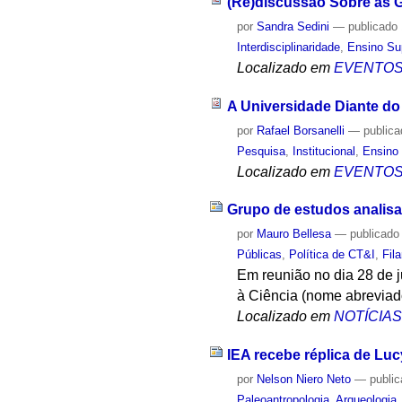
(Re)discussão Sobre as G
por
Sandra Sedini
—
publicado
Interdisciplinaridade
,
Ensino Su
Localizado em
EVENTO
A Universidade Diante do
por
Rafael Borsanelli
—
public
Pesquisa
,
Institucional
,
Ensino 
Localizado em
EVENTO
Grupo de estudos analisar
por
Mauro Bellesa
—
publicado
Públicas
,
Política de CT&I
,
Fil
Em reunião no dia 28 de 
à Ciência (nome abreviad
Localizado em
NOTÍCIA
IEA recebe réplica de Lu
por
Nelson Niero Neto
—
publi
Paleoantropologia
,
Arqueologia