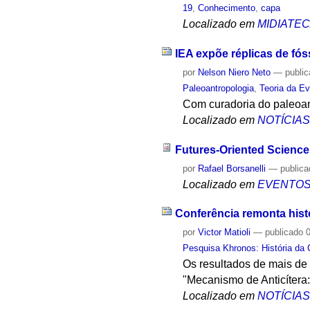
19
,
Conhecimento
,
capa
Localizado em
MIDIATE
IEA expõe réplicas de fó
por
Nelson Niero Neto
—
publi
Paleoantropologia
,
Teoria da E
Com curadoria do paleoan
Localizado em
NOTÍCIA
Futures-Oriented Science
por
Rafael Borsanelli
—
public
Localizado em
EVENTO
Conferência remonta hist
por
Victor Matioli
—
publicado
0
Pesquisa Khronos: História da 
Os resultados de mais de
"Mecanismo de Anticítera
Localizado em
NOTÍCIA