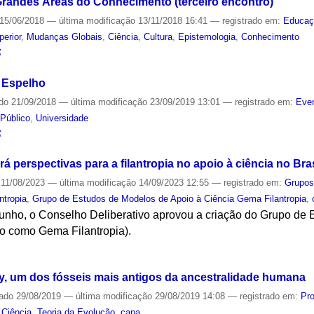
randes Áreas do Conhecimento (terceiro encontro)
15/06/2018
—
última modificação
13/11/2018 16:41
— registrado em:
Educaç
perior
,
Mudanças Globais
,
Ciência
,
Cultura
,
Epistemologia
,
Conhecimento
S
 Espelho
ado
21/09/2018
—
última modificação
23/09/2019 13:01
— registrado em:
Even
Público
,
Universidade
S
á perspectivas para a filantropia no apoio à ciência no Bras
11/08/2023
—
última modificação
14/09/2023 12:55
— registrado em:
Grupos
antropia
,
Grupo de Estudos de Modelos de Apoio à Ciência Gema Filantropia
,
junho, o Conselho Deliberativo aprovou a criação do Grupo de
o como Gema Filantropia).
S
cy, um dos fósseis mais antigos da ancestralidade humana
cado
29/08/2019
—
última modificação
29/08/2019 14:08
— registrado em:
Pr
,
Ciência
,
Teoria da Evolução
,
capa