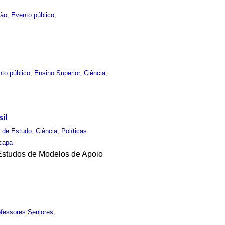
ão
,
Evento público
,
to público
,
Ensino Superior
,
Ciência
,
il
 de Estudo
,
Ciência
,
Políticas
capa
 Estudos de Modelos de Apoio
ofessores Seniores
,