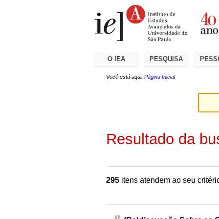
Ir
Ferramentas
Seções
para
Pessoais
o
conteúdo.
|
Ir
para
a
O IEA
PESQUISA
PESS
navegação
Você está aqui:
Página Inicial
Resultado da bu
295
itens atendem ao seu critéri