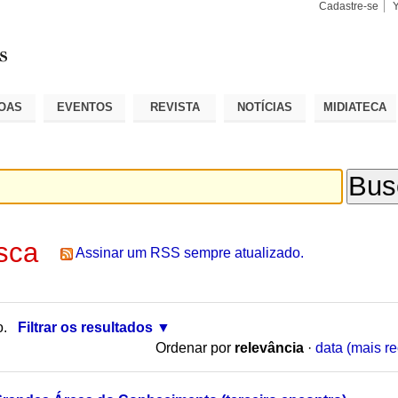
Cadastre-se
Busca
Busca
Avançad
OAS
EVENTOS
REVISTA
NOTÍCIAS
MIDIATECA
sca
Assinar um RSS sempre atualizado.
o.
Filtrar os resultados
Ordenar por
relevância
·
data (mais re