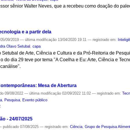
fessor sênior Walter Neves, que a recebeu como doação do pale
S
cnologia e a partir dela
05/09/2019
—
última modificação
13/04/2020 19:11
— registrado em:
Inteligê
dra Olavo Setubal
,
capa
Setubal de Arte, Ciência e Cultura e da Pró-Reitoria de Pesqui
o do dia 29 teve por tema "A Coelha e Eu: Arte, Ciência e Tecnol
icanálise".
S
 Contemporâneas: Mesa de Abertura
ado
09/08/2022
—
última modificação
02/09/2022 11:02
— registrado em:
Tecn
ia
,
Pesquisa
,
Evento público
S
o - 24/07/2025
—
publicado
07/08/2025
— registrado em:
Ciência
,
Grupo de Pesquisa Aliment