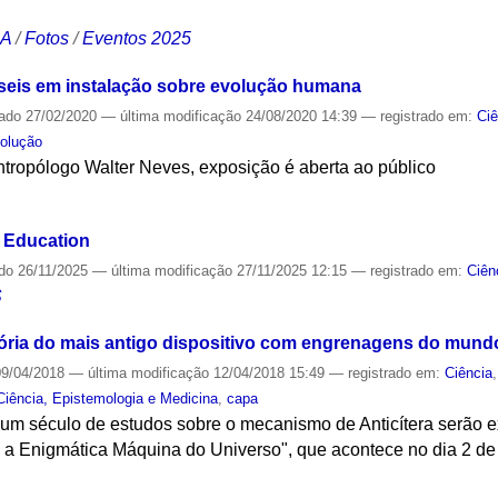
CA
/
Fotos
/
Eventos 2025
sseis em instalação sobre evolução humana
cado
27/02/2020
—
última modificação
24/08/2020 14:39
— registrado em:
Ciê
volução
tropólogo Walter Neves, exposição é aberta ao público
S
 Education
ado
26/11/2025
—
última modificação
27/11/2025 12:15
— registrado em:
Ciên
S
ória do mais antigo dispositivo com engrenagens do mund
9/04/2018
—
última modificação
12/04/2018 15:49
— registrado em:
Ciência
Ciência, Epistemologia e Medicina
,
capa
 um século de estudos sobre o mecanismo de Anticítera serão e
: a Enigmática Máquina do Universo", que acontece no dia 2 de
S