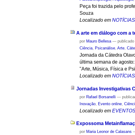
Peça foi trazida pelo pro
Souza
Localizado em
NOTÍCIA
A arte em diálogo com a te
por
Mauro Bellesa
—
publicado
Ciência
,
Psicanálise
,
Arte
,
Cáte
Jornada da Cátedra Olavo 
última semana de agosto: 
"Arte, Música, Física e Ps
Localizado em
NOTÍCIA
Jornadas Investigativas
por
Rafael Borsanelli
—
public
Inovação
,
Evento online
,
Ciênc
Localizado em
EVENTO
Expossoma Metainflamaçã
por
Maria Leonor de Calasans