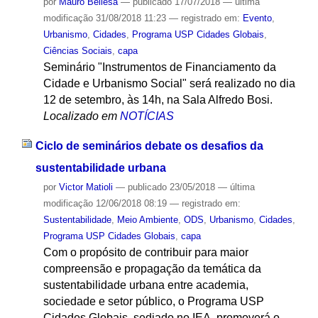
por
Mauro Bellesa
—
publicado
17/07/2018
—
última
modificação
31/08/2018 11:23
— registrado em:
Evento
,
Urbanismo
,
Cidades
,
Programa USP Cidades Globais
,
Ciências Sociais
,
capa
Seminário "Instrumentos de Financiamento da
Cidade e Urbanismo Social" será realizado no dia
12 de setembro, às 14h, na Sala Alfredo Bosi.
Localizado em
NOTÍCIAS
Ciclo de seminários debate os desafios da
sustentabilidade urbana
por
Victor Matioli
—
publicado
23/05/2018
—
última
modificação
12/06/2018 08:19
— registrado em:
Sustentabilidade
,
Meio Ambiente
,
ODS
,
Urbanismo
,
Cidades
,
Programa USP Cidades Globais
,
capa
Com o propósito de contribuir para maior
compreensão e propagação da temática da
sustentabilidade urbana entre academia,
sociedade e setor público, o Programa USP
Cidades Globais, sediado no IEA, promoverá o