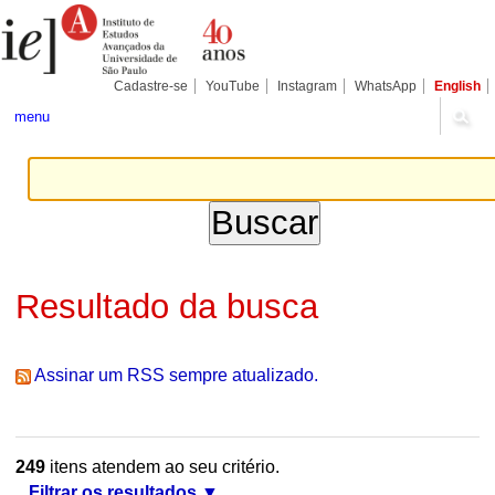
Ir
Ferramentas
Seções
para
Pessoais
o
conteúdo.
|
Cadastre-se
YouTube
Instagram
WhatsApp
English
Ir
para
menu
a
navegação
Resultado da busca
Assinar um RSS sempre atualizado.
249
itens atendem ao seu critério.
Filtrar os resultados