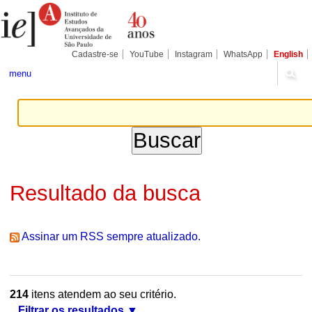
Ir
Ferramentas
Seções
para
Pessoais
o
conteúdo.
|
Cadastre-se
YouTube
Instagram
WhatsApp
English
Ir
para
menu
a
navegação
Resultado da busca
Assinar um RSS sempre atualizado.
214
itens atendem ao seu critério.
Filtrar os resultados