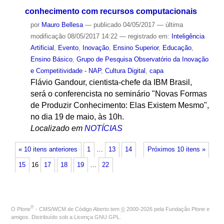
conhecimento com recursos computacionais
por
Mauro Bellesa
—
publicado
04/05/2017
—
última
modificação
08/05/2017 14:22
— registrado em:
Inteligência
Artificial
,
Evento
,
Inovação
,
Ensino Superior
,
Educação
,
Ensino Básico
,
Grupo de Pesquisa Observatório da Inovação
e Competitividade - NAP
,
Cultura Digital
,
capa
Flávio Gandour, cientista-chefe da IBM Brasil,
será o conferencista no seminário "Novas Formas
de Produzir Conhecimento: Elas Existem Mesmo",
no dia 19 de maio, às 10h.
Localizado em
NOTÍCIAS
« 10 itens anteriores
1
…
13
14
Próximos 10 itens »
15
16
17
18
19
…
22
®
O
Plone
- CMS/WCM de Código Aberto
tem
©
2000-2026 pela
Fundação Plone
e
amigos. Distribuído sob a
Licença GNU GPL
.