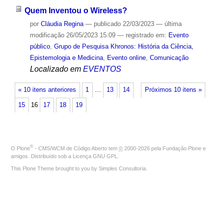
Quem Inventou o Wireless?
por
Cláudia Regina
—
publicado
22/03/2023
—
última
modificação
26/05/2023 15:09
— registrado em:
Evento
público
,
Grupo de Pesquisa Khronos: História da Ciência,
Epistemologia e Medicina
,
Evento online
,
Comunicação
Localizado em
EVENTOS
« 10 itens anteriores
1
…
13
14
Próximos 10 itens »
15
16
17
18
19
®
O
Plone
- CMS/WCM de Código Aberto
tem
©
2000-2026 pela
Fundação Plone
e
amigos. Distribuído sob a
Licença GNU GPL
.
This Plone Theme brought to you by
Simples Consultoria
.