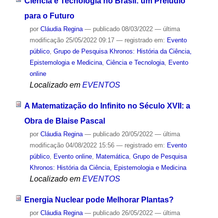
Ciência e Tecnologia no Brasil: um Prelúdio
para o Futuro
por
Cláudia Regina
—
publicado
08/03/2022
—
última
modificação
25/05/2022 09:17
— registrado em:
Evento
público
,
Grupo de Pesquisa Khronos: História da Ciência,
Epistemologia e Medicina
,
Ciência e Tecnologia
,
Evento
online
Localizado em
EVENTOS
A Matematização do Infinito no Século XVII: a
Obra de Blaise Pascal
por
Cláudia Regina
—
publicado
20/05/2022
—
última
modificação
04/08/2022 15:56
— registrado em:
Evento
público
,
Evento online
,
Matemática
,
Grupo de Pesquisa
Khronos: História da Ciência, Epistemologia e Medicina
Localizado em
EVENTOS
Energia Nuclear pode Melhorar Plantas?
por
Cláudia Regina
—
publicado
26/05/2022
—
última