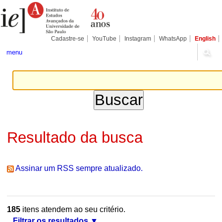
Ir
Ferramentas
Seções
para
Pessoais
o
conteúdo.
|
Cadastre-se
YouTube
Instagram
WhatsApp
English
Ir
para
menu
a
navegação
Resultado da busca
Assinar um RSS sempre atualizado.
185
itens atendem ao seu critério.
Filtrar os resultados