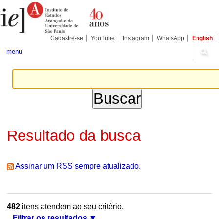
Ir
Ferramentas
Seções
para
Pessoais
o
conteúdo.
|
Cadastre-se
YouTube
Instagram
WhatsApp
English
Ir
para
menu
a
navegação
Resultado da busca
Assinar um RSS sempre atualizado.
482
itens atendem ao seu critério.
Filtrar os resultados