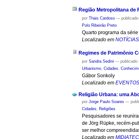
Região Metropolitana de 
por
Thais Cardoso
—
publicado
Polo Ribeirão Preto
Quarto programa da série
Localizado em
NOTÍCIA
Regimes de Patrimônio Cu
por
Sandra Sedini
—
publicado
Urbanismo
,
Cidades
,
Conhecim
Gábor Sonkoly
Localizado em
EVENTO
Religião Urbana: uma Ab
por
Jorge Paulo Soares
—
publ
Cidades
,
Religiões
Pesquisadores se reuniram
de Jörg Rüpke, recém-pub
ser melhor compreendidas 
Localizado em
MIDIATE