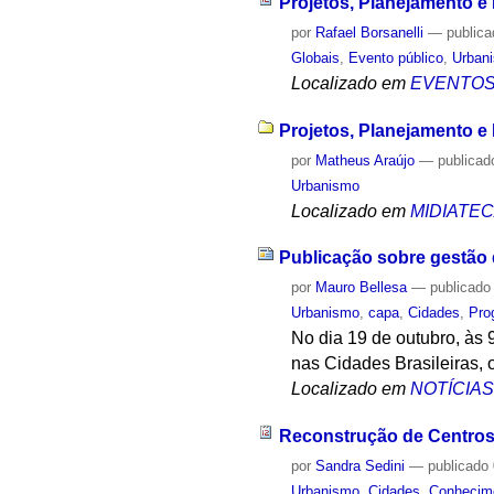
Projetos, Planejamento e
por
Rafael Borsanelli
—
public
Globais
,
Evento público
,
Urban
Localizado em
EVENTO
Projetos, Planejamento e
por
Matheus Araújo
—
publicad
Urbanismo
Localizado em
MIDIATE
Publicação sobre gestão d
por
Mauro Bellesa
—
publicado
Urbanismo
,
capa
,
Cidades
,
Pro
No dia 19 de outubro, às 
nas Cidades Brasileiras, 
Localizado em
NOTÍCIA
Reconstrução de Centros
por
Sandra Sedini
—
publicado
Urbanismo
,
Cidades
,
Conhecim