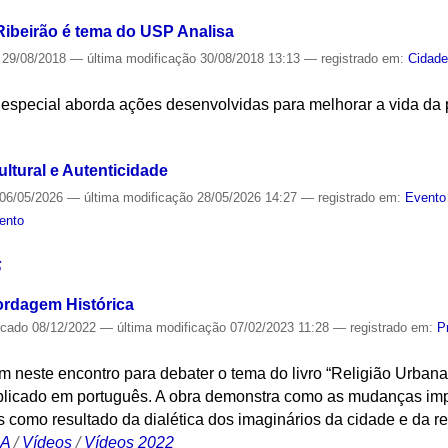
Ribeirão é tema do USP Analisa
29/08/2018
—
última modificação
30/08/2018 13:13
— registrado em:
Cidad
 especial aborda ações desenvolvidas para melhorar a vida da 
S
ltural e Autenticidade
06/05/2026
—
última modificação
28/05/2026 14:27
— registrado em:
Evento
ento
S
ordagem Histórica
icado
08/12/2022
—
última modificação
07/02/2023 11:28
— registrado em:
P
 neste encontro para debater o tema do livro “Religião Urbana
licado em português. A obra demonstra como as mudanças imp
como resultado da dialética dos imaginários da cidade e da rel
CA
/
Vídeos
/
Vídeos 2022