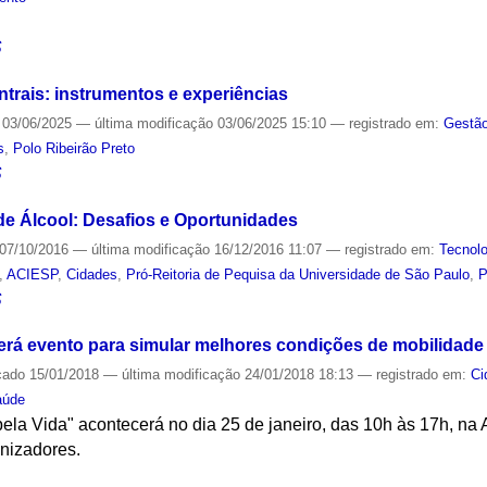
S
trais: instrumentos e experiências
03/06/2025
—
última modificação
03/06/2025 15:10
— registrado em:
Gestão
s
,
Polo Ribeirão Preto
S
e Álcool: Desafios e Oportunidades
07/10/2016
—
última modificação
16/12/2016 11:07
— registrado em:
Tecnolo
,
ACIESP
,
Cidades
,
Pró-Reitoria de Pequisa da Universidade de São Paulo
,
P
S
rá evento para simular melhores condições de mobilidade
cado
15/01/2018
—
última modificação
24/01/2018 18:13
— registrado em:
Ci
aúde
ela Vida" acontecerá no dia 25 de janeiro, das 10h às 17h, na 
anizadores.
S