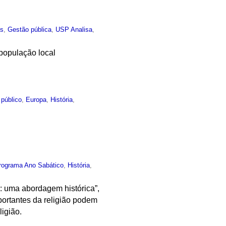
es
,
Gestão pública
,
USP Analisa
,
população local
 público
,
Europa
,
História
,
rograma Ano Sabático
,
História
,
: uma abordagem histórica”,
ortantes da religião podem
igião.