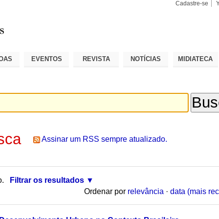
Cadastre-se
Busca
Busca
Avançad
OAS
EVENTOS
REVISTA
NOTÍCIAS
MIDIATECA
sca
Assinar um RSS sempre atualizado.
o.
Filtrar os resultados
Ordenar por
relevância
·
data (mais rec