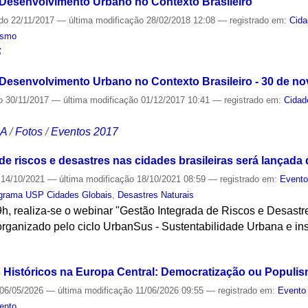
 Desenvolvimento Urbano no Contexto Brasileiro
ado
22/11/2017
—
última modificação
28/02/2018 12:08
— registrado em:
Cid
ismo
S
 Desenvolvimento Urbano no Contexto Brasileiro - 30 de n
o
30/11/2017
—
última modificação
01/12/2017 10:41
— registrado em:
Cidad
CA
/
Fotos
/
Eventos 2017
e riscos e desastres nas cidades brasileiras será lançada 
14/10/2021
—
última modificação
18/10/2021 08:59
— registrado em:
Event
grama USP Cidades Globais
,
Desastres Naturais
9h, realiza-se o webinar "Gestão Integrada de Riscos e Desast
organizado pelo ciclo UrbanSus - Sustentabilidade Urbana e inst
S
 Históricos na Europa Central: Democratização ou Populi
06/05/2026
—
última modificação
11/06/2026 09:55
— registrado em:
Evento 
ento