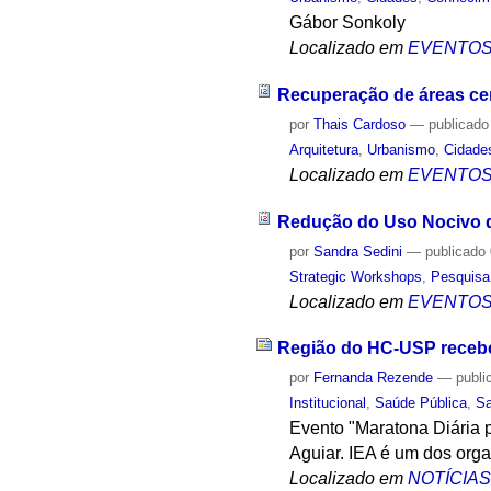
Gábor Sonkoly
Localizado em
EVENTO
Recuperação de áreas cen
por
Thais Cardoso
—
publicado
Arquitetura
,
Urbanismo
,
Cidade
Localizado em
EVENTO
Redução do Uso Nocivo d
por
Sandra Sedini
—
publicado
Strategic Workshops
,
Pesquisa
Localizado em
EVENTO
Região do HC-USP recebe
por
Fernanda Rezende
—
publi
Institucional
,
Saúde Pública
,
S
Evento "Maratona Diária p
Aguiar. IEA é um dos org
Localizado em
NOTÍCIA