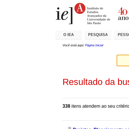
Ir
Ferramentas
Seções
para
Pessoais
o
conteúdo.
|
Ir
para
a
O IEA
PESQUISA
PESS
navegação
Você está aqui:
Página Inicial
Resultado da bu
338
itens atendem ao seu critéri