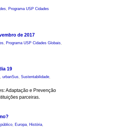
ades
,
Programa USP Cidades
ovembro de 2017
es
,
Programa USP Cidades Globais
,
dia 19
o
,
urbanSus
,
Sustentabilidade
,
res: Adaptação e Prevenção
ituições parceiras.
smo?
público
,
Europa
,
História
,