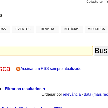
Cadastre-se
Busca
Busca
Avançad
OAS
EVENTOS
REVISTA
NOTÍCIAS
MIDIATECA
sca
Assinar um RSS sempre atualizado.
o.
Filtrar os resultados
Ordenar por
relevância
·
data (mais rec