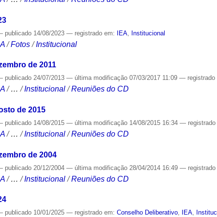
23
—
publicado
14/08/2023
— registrado em:
IEA
,
Institucional
CA
/
Fotos
/
Institucional
ezembro de 2011
—
publicado
24/07/2013
—
última modificação
07/03/2017 11:09
— registrad
CA
/
…
/
Institucional
/
Reuniões do CD
osto de 2015
—
publicado
14/08/2015
—
última modificação
14/08/2015 16:34
— registrad
CA
/
…
/
Institucional
/
Reuniões do CD
ezembro de 2004
—
publicado
20/12/2004
—
última modificação
28/04/2014 16:49
— registrad
CA
/
…
/
Institucional
/
Reuniões do CD
24
—
publicado
10/01/2025
— registrado em:
Conselho Deliberativo
,
IEA
,
Institu