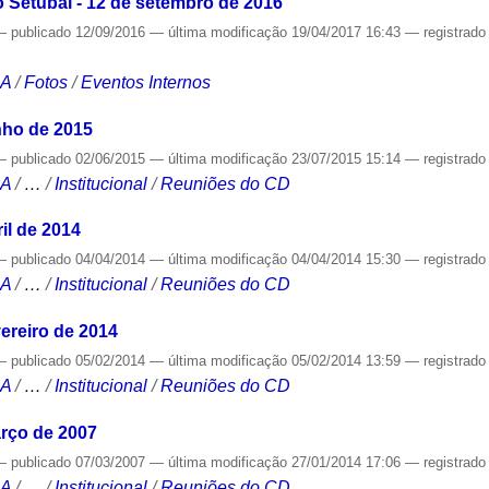
 Setúbal - 12 de setembro de 2016
—
publicado
12/09/2016
—
última modificação
19/04/2017 16:43
— registrad
CA
/
Fotos
/
Eventos Internos
nho de 2015
—
publicado
02/06/2015
—
última modificação
23/07/2015 15:14
— registrad
CA
/
…
/
Institucional
/
Reuniões do CD
il de 2014
—
publicado
04/04/2014
—
última modificação
04/04/2014 15:30
— registrad
CA
/
…
/
Institucional
/
Reuniões do CD
ereiro de 2014
—
publicado
05/02/2014
—
última modificação
05/02/2014 13:59
— registrad
CA
/
…
/
Institucional
/
Reuniões do CD
rço de 2007
—
publicado
07/03/2007
—
última modificação
27/01/2014 17:06
— registrad
CA
/
…
/
Institucional
/
Reuniões do CD