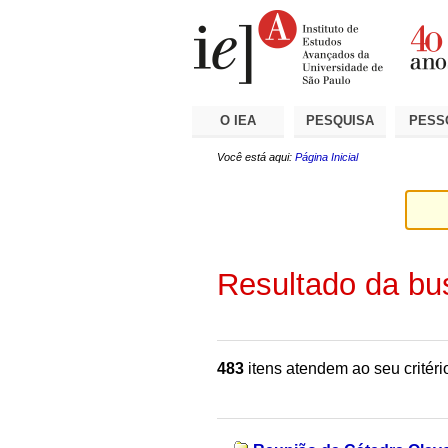
Ir
Ferramentas
Seções
para
Pessoais
o
conteúdo.
|
Ir
para
a
O IEA
PESQUISA
PESS
navegação
Você está aqui:
Página Inicial
Resultado da bu
483
itens atendem ao seu critéri