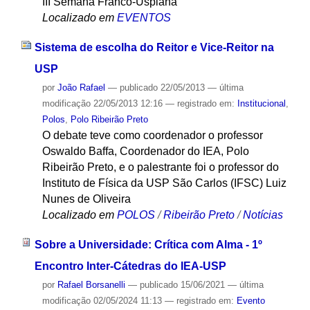
III Semana Franco-Uspiana
Localizado em
EVENTOS
Sistema de escolha do Reitor e Vice-Reitor na
USP
por
João Rafael
—
publicado
22/05/2013
—
última
modificação
22/05/2013 12:16
— registrado em:
Institucional
,
Polos
,
Polo Ribeirão Preto
O debate teve como coordenador o professor
Oswaldo Baffa, Coordenador do IEA, Polo
Ribeirão Preto, e o palestrante foi o professor do
Instituto de Física da USP São Carlos (IFSC) Luiz
Nunes de Oliveira
Localizado em
POLOS
/
Ribeirão Preto
/
Notícias
Sobre a Universidade: Crítica com Alma - 1º
Encontro Inter-Cátedras do IEA-USP
por
Rafael Borsanelli
—
publicado
15/06/2021
—
última
modificação
02/05/2024 11:13
— registrado em:
Evento