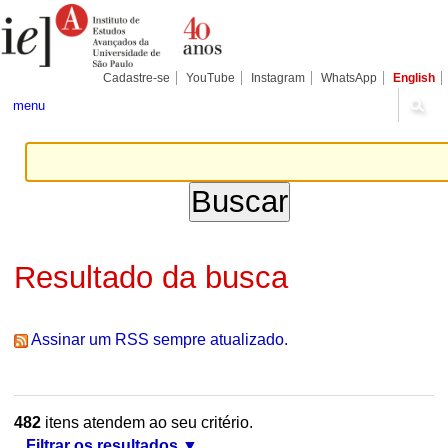
Ir
Ferramentas
Seções
para
Pessoais
o
conteúdo.
|
Cadastre-se
YouTube
Instagram
WhatsApp
English
Ir
para
menu
a
navegação
Resultado da busca
Assinar um RSS sempre atualizado.
482
itens atendem ao seu critério.
Filtrar os resultados