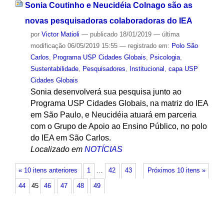
Sonia Coutinho e Neucidéia Colnago são as
novas pesquisadoras colaboradoras do IEA
por
Victor Matioli
—
publicado
18/01/2019
—
última
modificação
06/05/2019 15:55
— registrado em:
Polo São
Carlos
,
Programa USP Cidades Globais
,
Psicologia
,
Sustentabilidade
,
Pesquisadores
,
Institucional
,
capa USP
Cidades Globais
Sonia desenvolverá sua pesquisa junto ao
Programa USP Cidades Globais, na matriz do IEA
em São Paulo, e Neucidéia atuará em parceria
com o Grupo de Apoio ao Ensino Público, no polo
do IEA em São Carlos.
Localizado em
NOTÍCIAS
« 10 itens anteriores
1
…
42
43
Próximos 10 itens »
44
45
46
47
48
49