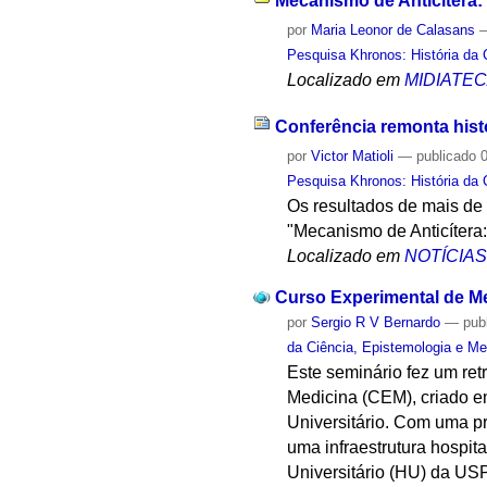
Mecanismo de Anticítera:
por
Maria Leonor de Calasans
Pesquisa Khronos: História da 
Localizado em
MIDIATE
Conferência remonta hist
por
Victor Matioli
—
publicado
0
Pesquisa Khronos: História da 
Os resultados de mais de
"Mecanismo de Anticítera
Localizado em
NOTÍCIA
Curso Experimental de Me
por
Sergio R V Bernardo
—
pub
da Ciência, Epistemologia e Me
Este seminário fez um re
Medicina (CEM), criado e
Universitário. Com uma p
uma infraestrutura hospit
Universitário (HU) da USP