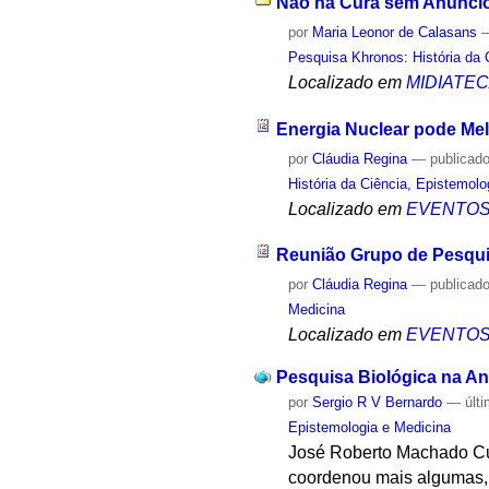
Não há Cura sem Anúncio 
por
Maria Leonor de Calasans
Pesquisa Khronos: História da 
Localizado em
MIDIATE
Energia Nuclear pode Mel
por
Cláudia Regina
—
publicad
História da Ciência, Epistemolo
Localizado em
EVENTO
Reunião Grupo de Pesqu
por
Cláudia Regina
—
publicad
Medicina
Localizado em
EVENTO
Pesquisa Biológica na Ant
por
Sergio R V Bernardo
—
últ
Epistemologia e Medicina
José Roberto Machado Cun
coordenou mais algumas, d