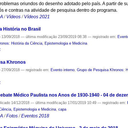
roblemas oriundos do desenho adotado pelo país. A partir de s
rós e contras na atividade de pesquisa dentro do programa.
CA
/
Vídeos
/
Vídeos 2021
 História no Brasil
o
13/09/2018
—
última modificação
23/09/2019 08:38
— registrado em:
Event
onos: História da Ciência, Epistemologia e Medicina
S
isa Khronos
o
27/09/2018
— registrado em:
Evento interno
,
Grupo de Pesquisa Khronos: Hi
S
ebate Médico Paulista nos Anos de 1930-1940 - 04 de deze
licado
14/12/2018
—
última modificação
17/01/2019 10:49
— registrado em:
Ciência, Epistemologia e Medicina
,
capa
CA
/
Fotos
/
Eventos 2018