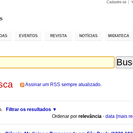
Cadastre-se
Busca
Busca
Avançad
OAS
EVENTOS
REVISTA
NOTÍCIAS
MIDIATECA
sca
Assinar um RSS sempre atualizado.
o.
Filtrar os resultados
Ordenar por
relevância
·
data (mais re