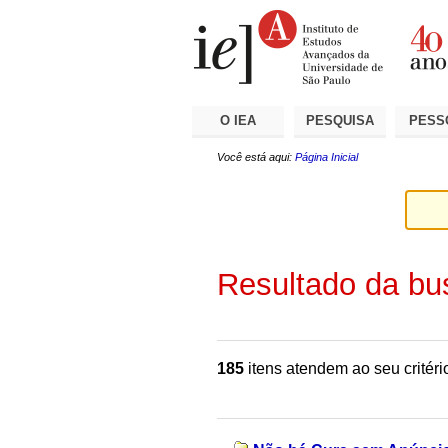
Ir
Ferramentas
Seções
para
Pessoais
o
conteúdo.
|
Ir
para
a
O IEA
PESQUISA
PESS
navegação
Você está aqui:
Página Inicial
Resultado da bu
185
itens atendem ao seu critéri