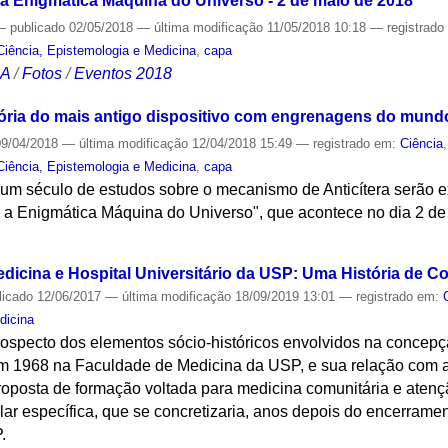
 a Enigmática Máquina do Universo - 2 de maio de 2018
—
publicado
02/05/2018
—
última modificação
11/05/2018 10:18
— registrad
Ciência, Epistemologia e Medicina
,
capa
CA
/
Fotos
/
Eventos 2018
ória do mais antigo dispositivo com engrenagens do mund
9/04/2018
—
última modificação
12/04/2018 15:49
— registrado em:
Ciência
Ciência, Epistemologia e Medicina
,
capa
 um século de estudos sobre o mecanismo de Anticítera serão e
: a Enigmática Máquina do Universo", que acontece no dia 2 de
S
dicina e Hospital Universitário da USP: Uma História de 
licado
12/06/2017
—
última modificação
18/09/2019 13:01
— registrado em:
dicina
trospecto dos elementos sócio-históricos envolvidos na concep
m 1968 na Faculdade de Medicina da USP, e sua relação com a
roposta de formação voltada para medicina comunitária e atenç
alar específica, que se concretizaria, anos depois do encerram
.