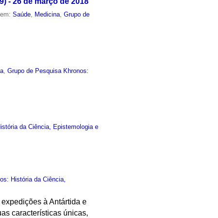
) - 26 de março de 2018
o em:
Saúde
,
Medicina
,
Grupo de
ia
,
Grupo de Pesquisa Khronos:
stória da Ciência, Epistemologia e
s: História da Ciência,
 expedições à Antártida e
s características únicas,