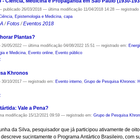
- Ciência, Medicina e Propaganda em São Paulo (1930-1939
—
publicado
26/03/2018
—
última modificação
11/04/2018 14:28
— registrad
Ciência, Epistemologia e Medicina
,
capa
CA
/
Fotos
/
Eventos 2018
horar Plantas?
o
26/05/2022
—
última modificação
04/08/2022 15:51
— registrado em:
Energ
gia e Medicina
,
Evento online
,
Evento público
S
isa Khronos
o
30/10/2017
— registrado em:
Evento interno
,
Grupo de Pesquisa Khronos: Hi
S
ártida: Vale a Pena?
ima modificação
15/12/2021 09:59
— registrado em:
Grupo de Pesquisa Khrono
ha da Silva, pesquisador que já participou ativamente de oito
escreve sucintamente o Programa Antártico Brasileiro, com sua