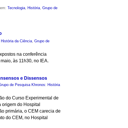
o em:
Tecnologia
,
História
,
Grupo de
o
,
História da Ciência
,
Grupo de
xpostos na conferência
 maio, às 11h30, no IEA.
Consensos e Dissensos
Grupo de Pesquisa Khronos: História
ção do Curso Experimental de
 origem do Hospital
ão primária, o CEM carecia de
ento do CEM, no Hospital