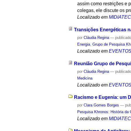
assim como restrições e p
colegas, ele discute os p
Localizado em
MIDIATE
Transições Energéticas na
por
Cláudia Regina
—
publicad
Energia
,
Grupo de Pesquisa Khr
Localizado em
EVENTO
Reunião Grupo de Pesqu
por
Cláudia Regina
—
publicad
Medicina
Localizado em
EVENTO
Racismo e Eugenia: um D
por
Clara Gomes Borges
—
pub
Pesquisa Khronos: História da 
Localizado em
MIDIATE