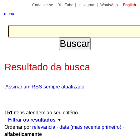
Ir
Ferramentas
Seções
Cadastre-se
YouTube
Instagram
WhatsApp
English
para
Pessoais
o
menu
conteúdo.
|
Ir
para
a
navegação
Resultado da busca
Assinar um RSS sempre atualizado.
151
itens atendem ao seu critério.
Filtrar os resultados
Ordenar por
relevância
·
data (mais recente primeiro)
·
alfabeticamente