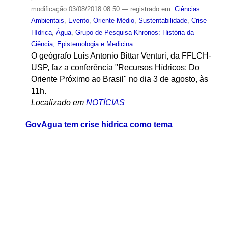
modificação
03/08/2018 08:50
— registrado em:
Ciências
Ambientais
,
Evento
,
Oriente Médio
,
Sustentabilidade
,
Crise
Hídrica
,
Água
,
Grupo de Pesquisa Khronos: História da
Ciência, Epistemologia e Medicina
O geógrafo Luís Antonio Bittar Venturi, da FFLCH-
USP, faz a conferência "Recursos Hídricos: Do
Oriente Próximo ao Brasil" no dia 3 de agosto, às
11h.
Localizado em
NOTÍCIAS
GovAgua tem crise hídrica como tema
por
Sylvia Miguel
—
publicado
23/10/2015
—
última
modificação
09/11/2015 17:01
— registrado em:
Ciências
Ambientais
,
Grupo de Pesquisa Meio Ambiente e Sociedade
,
Brasil
,
Meio Ambiente
,
São Paulo (Cidade)
,
Cidadania
,
Sustentabilidade
,
Cidades
,
Política Ambiental
,
Clima
,
Água
,
capa
Iniciativas para enfrentar a escassez do recurso
nas metrópoles ilustram o encontro, de 10 a 13 de