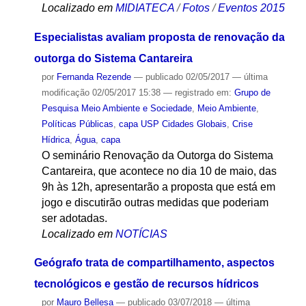
Localizado em
MIDIATECA
/
Fotos
/
Eventos 2015
Especialistas avaliam proposta de renovação da
outorga do Sistema Cantareira
por
Fernanda Rezende
—
publicado
02/05/2017
—
última
modificação
02/05/2017 15:38
— registrado em:
Grupo de
Pesquisa Meio Ambiente e Sociedade
,
Meio Ambiente
,
Políticas Públicas
,
capa USP Cidades Globais
,
Crise
Hídrica
,
Água
,
capa
O seminário Renovação da Outorga do Sistema
Cantareira, que acontece no dia 10 de maio, das
9h às 12h, apresentarão a proposta que está em
jogo e discutirão outras medidas que poderiam
ser adotadas.
Localizado em
NOTÍCIAS
Geógrafo trata de compartilhamento, aspectos
tecnológicos e gestão de recursos hídricos
por
Mauro Bellesa
—
publicado
03/07/2018
—
última