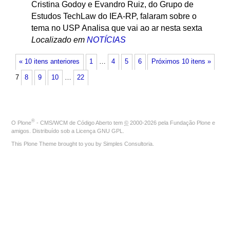
Cristina Godoy e Evandro Ruiz, do Grupo de
Estudos TechLaw do IEA-RP, falaram sobre o
tema no USP Analisa que vai ao ar nesta sexta
Localizado em
NOTÍCIAS
« 10 itens anteriores
1
…
4
5
6
Próximos 10 itens »
7
8
9
10
…
22
®
O
Plone
- CMS/WCM de Código Aberto
tem
©
2000-2026 pela
Fundação Plone
e
amigos. Distribuído sob a
Licença GNU GPL
.
This Plone Theme brought to you by
Simples Consultoria
.