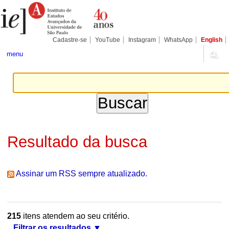
Ir
Ferramentas
Seções
para
Pessoais
o
conteúdo.
|
Cadastre-se
YouTube
Instagram
WhatsApp
English
Ir
para
menu
a
navegação
Resultado da busca
Assinar um RSS sempre atualizado.
215
itens atendem ao seu critério.
Filtrar os resultados