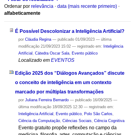
Ordenar por
relevância
·
data (mais recente primeiro)
·
alfabeticamente
É Possível Descolonizar a Inteligência Artificial?
por
Cláudia Regina
—
publicado
01/09/2023
—
última
modificação
21/09/2023 15:02
— registrado em:
Inteligência
Artificial
,
Cátedra Oscar Sala
,
Evento público
Localizado em
EVENTOS
Edição 2025 dos “Diálogos Avançados” discute
o conceito de inteligência em um contexto
marcado por múltiplas transformações
por
Juliana Ferreira Bernardo
—
publicado
16/09/2025
—
última modificação
18/09/2025 12:30
— registrado em:
Inteligência Artificial
,
Evento público
,
Polo São Carlos
,
Ciência da Computação
,
Ciências Sociais
,
Ciência Cognitiva
Evento gratuito propõe reflexões no campo da
medicina, filosofia, artes, computação e ciências