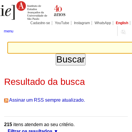
Ir
Ferramentas
Seções
para
Pessoais
o
conteúdo.
|
Cadastre-se
YouTube
Instagram
WhatsApp
English
Ir
para
menu
a
navegação
Resultado da busca
Assinar um RSS sempre atualizado.
215
itens atendem ao seu critério.
Filtrar os resultados