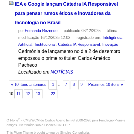
IEA e Google lançam Cátedra IA Responsável
para pensar rumos éticos e inovadores da
tecnologia no Brasil
por
Fernanda Rezende
—
publicado
03/12/2025
—
última
modificação
16/12/2025 12:02
— registrado em:
Inteligência
Artificial
,
Institucional
,
Cátedra IA Responsável
,
Inovação
Cerimônia de lançamento no dia 2 de dezembro
empossou o primeiro titular, Carlos Américo
Pacheco
Localizado em
NOTÍCIAS
« 10 itens anteriores
1
…
7
8
9
Próximos 10 itens »
10
11
12
13
…
22
®
O
Plone
- CMS/WCM de Código Aberto
tem
©
2000-2026 pela
Fundação Plone
e
amigos. Distribuído sob a
Licença GNU GPL
.
This Plone Theme brought to you by
Simples Consultoria
.