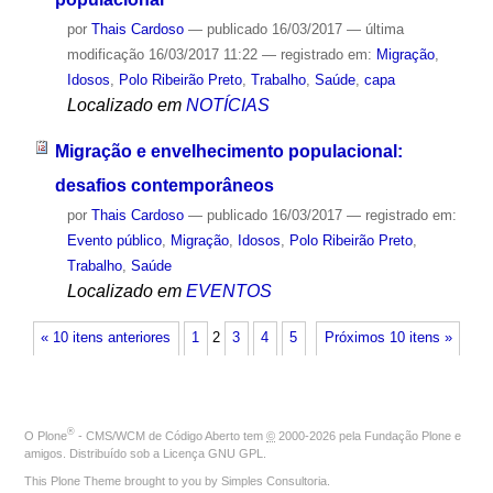
por
Thais Cardoso
—
publicado
16/03/2017
—
última
modificação
16/03/2017 11:22
— registrado em:
Migração
,
Idosos
,
Polo Ribeirão Preto
,
Trabalho
,
Saúde
,
capa
Localizado em
NOTÍCIAS
Migração e envelhecimento populacional:
desafios contemporâneos
por
Thais Cardoso
—
publicado
16/03/2017
— registrado em:
Evento público
,
Migração
,
Idosos
,
Polo Ribeirão Preto
,
Trabalho
,
Saúde
Localizado em
EVENTOS
« 10 itens anteriores
1
2
3
4
5
Próximos 10 itens »
®
O
Plone
- CMS/WCM de Código Aberto
tem
©
2000-2026 pela
Fundação Plone
e
amigos. Distribuído sob a
Licença GNU GPL
.
This Plone Theme brought to you by
Simples Consultoria
.