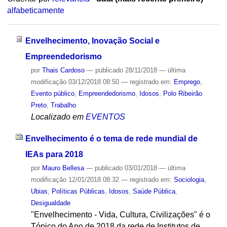
alfabeticamente
Envelhecimento, Inovação Social e
Empreendedorismo
por
Thais Cardoso
—
publicado
28/11/2018
—
última
modificação
03/12/2018 08:50
— registrado em:
Emprego
,
Evento público
,
Empreendedorismo
,
Idosos
,
Polo Ribeirão
Preto
,
Trabalho
Localizado em
EVENTOS
Envelhecimento é o tema de rede mundial de
IEAs para 2018
por
Mauro Bellesa
—
publicado
03/01/2018
—
última
modificação
12/01/2018 08:32
— registrado em:
Sociologia
,
Ubias
,
Políticas Públicas
,
Idosos
,
Saúde Pública
,
Desigualdade
"Envelhecimento - Vida, Cultura, Civilizações" é o
Tópico do Ano de 2018 da rede de Institutos de