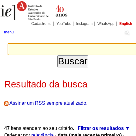
Ir
Ferramentas
Seções
para
Pessoais
o
conteúdo.
|
Cadastre-se
YouTube
Instagram
WhatsApp
English
Ir
para
menu
a
navegação
Resultado da busca
Assinar um RSS sempre atualizado.
47
itens atendem ao seu critério.
Filtrar os resultados
Ordenar por
relevância
·
data (mais recente primeiro)
·