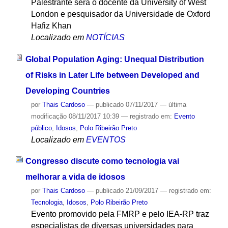
Palestrante será o docente da University of West
London e pesquisador da Universidade de Oxford
Hafiz Khan
Localizado em
NOTÍCIAS
Global Population Aging: Unequal Distribution
of Risks in Later Life between Developed and
Developing Countries
por
Thais Cardoso
—
publicado
07/11/2017
—
última
modificação
08/11/2017 10:39
— registrado em:
Evento
público
,
Idosos
,
Polo Ribeirão Preto
Localizado em
EVENTOS
Congresso discute como tecnologia vai
melhorar a vida de idosos
por
Thais Cardoso
—
publicado
21/09/2017
— registrado em:
Tecnologia
,
Idosos
,
Polo Ribeirão Preto
Evento promovido pela FMRP e pelo IEA-RP traz
especialistas de diversas universidades para