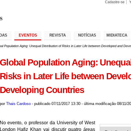
Cadastre-se
Busca
Busca
Avançad
OAS
EVENTOS
REVISTA
NOTÍCIAS
MIDIATECA
al Population Aging: Unequal Distribution of Risks in Later Life between Developed and Deve
Global Population Aging: Unequal 
Risks in Later Life between Deve
Developing Countries
por
Thais Cardoso
-
publicado
07/11/2017 13:30
-
última modificação
08/11/20
No evento, o professor da University of West
London Hafiz Khan vai discutir quatro áreas