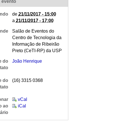
 evento
ndo
de
21/11/2017 - 15:00
a
21/11/2017 - 17:00
nde
Salão de Eventos do
Centro de Tecnologia da
Informação de Ribeirão
Preto (CeTI-RP) da USP
 do
João Henrique
tato
e do
(16) 3315 0368
tato
onar
vCal
o ao
iCal
ário