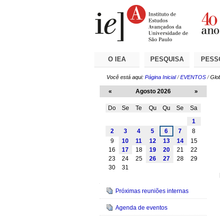
Ir
Ferramentas
Seções
para
Pessoais
o
conteúdo.
|
Ir
para
a
O IEA
PESQUISA
PESS
navegação
Você está aqui:
Página Inicial
/
EVENTOS
/
Glob
«
Agosto 2026
»
Do
Se
Te
Qu
Qu
Se
Sa
Agosto
1
2
3
4
5
6
7
8
9
10
11
12
13
14
15
16
17
18
19
20
21
22
23
24
25
26
27
28
29
30
31
Navegação
Próximas reuniões internas
Agenda de eventos