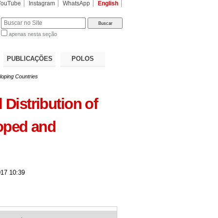
YouTube
Instagram
WhatsApp
English
apenas nesta seção
a…
PUBLICAÇÕES
POLOS
loping Countries
Distribution of
loped and
17 10:39