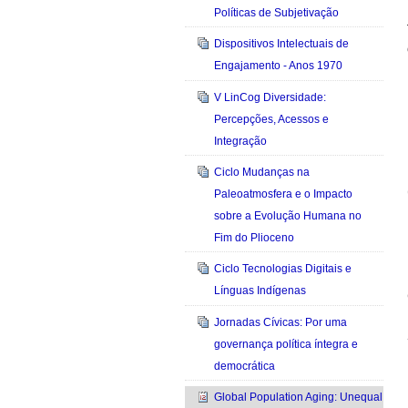
Políticas de Subjetivação
Dispositivos Intelectuais de
Engajamento - Anos 1970
V LinCog Diversidade:
Percepções, Acessos e
Integração
Ciclo Mudanças na
Paleoatmosfera e o Impacto
sobre a Evolução Humana no
Fim do Plioceno
Ciclo Tecnologias Digitais e
Línguas Indígenas
Jornadas Cívicas: Por uma
governança política íntegra e
democrática
Global Population Aging: Unequal