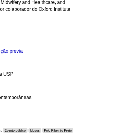
 Midwifery and Healthcare, and
r colaborador do Oxford Institute
ição prévia
da USP
Contemporâneas
m:
Evento público
Idosos
Polo Ribeirão Preto