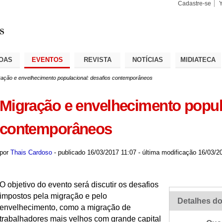
Cadastre-se
Busca
Busca
Avançad
OAS
EVENTOS
REVISTA
NOTÍCIAS
MIDIATECA
ração e envelhecimento populacional: desafios contemporâneos
Migração e envelhecimento popul
contemporâneos
por
Thais Cardoso
-
publicado
16/03/2017 11:07
-
última modificação
16/03/20
O objetivo do evento será discutir os desafios
impostos pela migração e pelo
Detalhes do
envelhecimento, como a migração de
trabalhadores mais velhos com grande capital