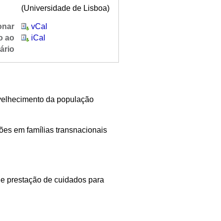
(Universidade de Lisboa)
onar
vCal
o ao
iCal
ário
velhecimento da população
es em famílias transnacionais
s e prestação de cuidados para