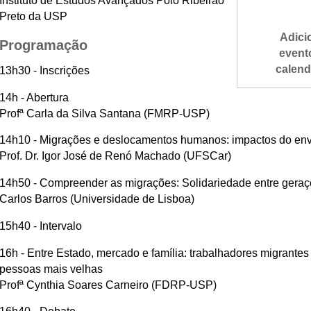
Instituto de Estudos Avançados Polo Ribeirão
Preto da USP
Adici
Programação
event
calend
13h30 - Inscrições
14h - Abertura
Profª Carla da Silva Santana (FMRP-USP)
14h10 - Migrações e deslocamentos humanos: impactos do en
Prof. Dr. Igor José de Renó Machado (UFSCar)
14h50 - Compreender as migrações: Solidariedade entre geraçõ
Carlos Barros (Universidade de Lisboa)
15h40 - Intervalo
16h - Entre Estado, mercado e família: trabalhadores migrante
pessoas mais velhas
Profª Cynthia Soares Carneiro (FDRP-USP)