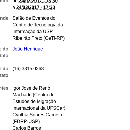
ndo
de
24/03/2017 - 13:30
a
24/03/2017 - 17:30
nde
Salão de Eventos do
Centro de Tecnologia da
Informação da USP
Ribeirão Preto (CeTI-RP)
 do
João Henrique
tato
e do
(16) 3315 0368
tato
ntes
Igor José de Renó
Machado (Centro de
Estudos de Migração
Internacional da UFSCar)
Cynthia Soares Carneiro
(FDRP-USP)
Carlos Barros