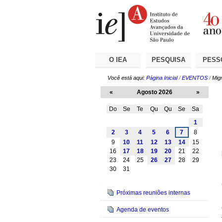
Ir
Ferramentas
Seções
para
Pessoais
o
conteúdo.
|
Ir
para
a
O IEA
PESQUISA
PESS
navegação
Você está aqui:
Página Inicial
/
EVENTOS
/
Mig
«
Agosto 2026
»
Do
Se
Te
Qu
Qu
Se
Sa
Agosto
1
2
3
4
5
6
7
8
9
10
11
12
13
14
15
16
17
18
19
20
21
22
23
24
25
26
27
28
29
30
31
Navegação
Próximas reuniões internas
Agenda de eventos