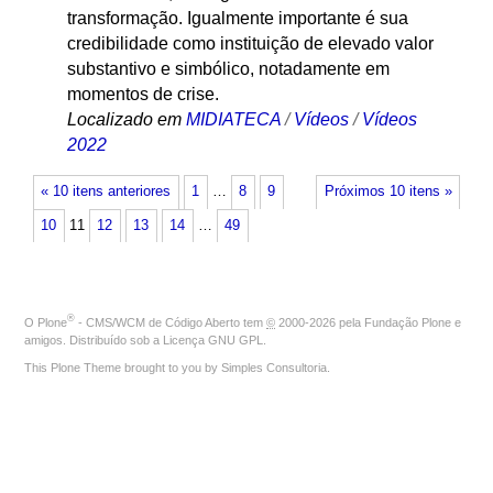
transformação. Igualmente importante é sua
credibilidade como instituição de elevado valor
substantivo e simbólico, notadamente em
momentos de crise.
Localizado em
MIDIATECA
/
Vídeos
/
Vídeos
2022
« 10 itens anteriores
1
…
8
9
Próximos 10 itens »
10
11
12
13
14
…
49
®
O
Plone
- CMS/WCM de Código Aberto
tem
©
2000-2026 pela
Fundação Plone
e
amigos. Distribuído sob a
Licença GNU GPL
.
This Plone Theme brought to you by
Simples Consultoria
.