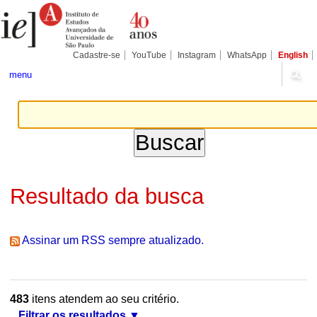
Ir
Ferramentas
Seções
para
Pessoais
o
conteúdo.
|
Cadastre-se
YouTube
Instagram
WhatsApp
English
Ir
para
menu
a
navegação
Resultado da busca
Assinar um RSS sempre atualizado.
483
itens atendem ao seu critério.
Filtrar os resultados