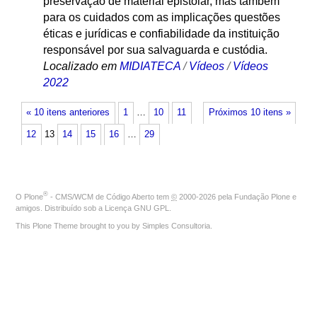
preservação de material epistolar, mas também
para os cuidados com as implicações questões
éticas e jurídicas e confiabilidade da instituição
responsável por sua salvaguarda e custódia.
Localizado em
MIDIATECA
/
Vídeos
/
Vídeos
2022
« 10 itens anteriores
1
…
10
11
Próximos 10 itens »
12
13
14
15
16
…
29
®
O
Plone
- CMS/WCM de Código Aberto
tem
©
2000-2026 pela
Fundação Plone
e
amigos. Distribuído sob a
Licença GNU GPL
.
This Plone Theme brought to you by
Simples Consultoria
.