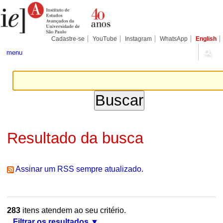
Ir
Ferramentas
Seções
para
Pessoais
o
conteúdo.
|
Cadastre-se
YouTube
Instagram
WhatsApp
English
Ir
para
menu
a
navegação
Resultado da busca
Assinar um RSS sempre atualizado.
283
itens atendem ao seu critério.
Filtrar os resultados