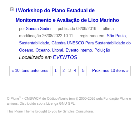
I Workshop do Plano Estadual de
Monitoramento e Avaliação de Lixo Marinho
por
Sandra Sedini
—
publicado
03/09/2019
—
última
modificação
26/08/2022 10:11
— registrado em:
São Paulo
,
Sustentabilidade
,
Cátedra UNESCO Para Sustentabilidade do
Oceano
,
Oceano
,
Litoral
,
Evento interno
,
Poluição
Localizado em
EVENTOS
« 10 itens anteriores
1
2
3
4
5
Próximos 10 itens »
®
O
Plone
- CMS/WCM de Código Aberto
tem
©
2000-2026 pela
Fundação Plone
e
amigos. Distribuído sob a
Licença GNU GPL
.
This Plone Theme brought to you by
Simples Consultoria
.