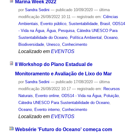
Marina Week 2022
por
Sandra Sedini
—
publicado
10/09/2020
—
última
modificação
26/08/2022 10:11
— registrado em:
Ciências
Ambientais
,
Evento público
,
Sustentabilidade
,
Brasil
,
ODS14
- Vida na Água
,
Água
,
Pesquisa
,
Cátedra UNESCO Para
Sustentabilidade do Oceano
,
Política Ambiental
,
Oceano
,
Biodiversidade
,
Unesco
,
Conhecimento
Localizado em
EVENTOS
II Workshop do Plano Estadual de
Monitoramento e Avaliação de Lixo do Mar
por
Sandra Sedini
—
publicado
17/08/2020
—
última
modificação
26/08/2022 10:17
— registrado em:
Recursos
Naturais
,
Evento online
,
ODS14 - Vida na Água
,
Poluição
,
Cátedra UNESCO Para Sustentabilidade do Oceano
,
Oceano
,
Evento interno
,
Conhecimento
Localizado em
EVENTOS
Websérie 'Futuro do Oceano' começa com