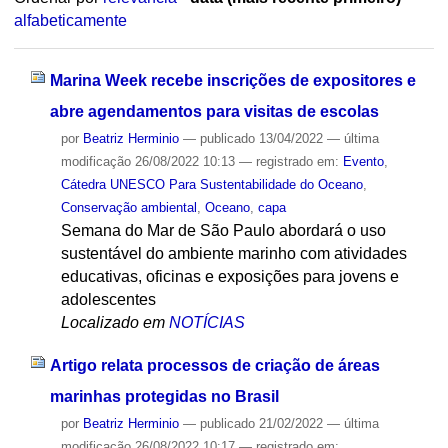
alfabeticamente
Marina Week recebe inscrições de expositores e
abre agendamentos para visitas de escolas
por
Beatriz Herminio
—
publicado
13/04/2022
—
última
modificação
26/08/2022 10:13
— registrado em:
Evento
,
Cátedra UNESCO Para Sustentabilidade do Oceano
,
Conservação ambiental
,
Oceano
,
capa
Semana do Mar de São Paulo abordará o uso
sustentável do ambiente marinho com atividades
educativas, oficinas e exposições para jovens e
adolescentes
Localizado em
NOTÍCIAS
Artigo relata processos de criação de áreas
marinhas protegidas no Brasil
por
Beatriz Herminio
—
publicado
21/02/2022
—
última
modificação
26/08/2022 10:17
— registrado em: