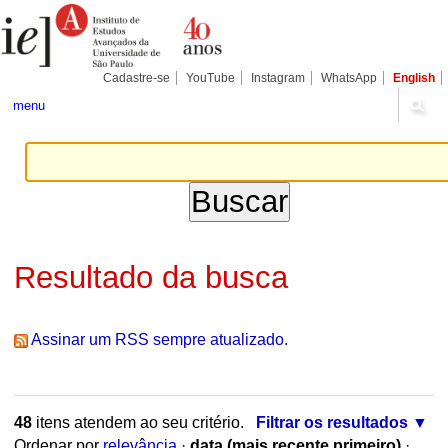
Ir
Ferramentas
Seções
para
Pessoais
o
conteúdo.
|
Cadastre-se
YouTube
Instagram
WhatsApp
English
Ir
para
menu
a
navegação
Resultado da busca
Assinar um RSS sempre atualizado.
48
itens atendem ao seu critério.
Filtrar os resultados
Ordenar por
relevância
·
data (mais recente primeiro)
·