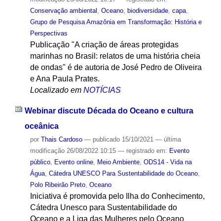
Conservação ambiental
,
Oceano
,
biodiversidade
,
capa
,
Grupo de Pesquisa Amazônia em Transformação: História e
Perspectivas
Publicação "A criação de áreas protegidas
marinhas no Brasil: relatos de uma história cheia
de ondas" é de autoria de José Pedro de Oliveira
e Ana Paula Prates.
Localizado em
NOTÍCIAS
Webinar discute Década do Oceano e cultura
oceânica
por
Thais Cardoso
—
publicado
15/10/2021
—
última
modificação
26/08/2022 10:15
— registrado em:
Evento
público
,
Evento online
,
Meio Ambiente
,
ODS14 - Vida na
Água
,
Cátedra UNESCO Para Sustentabilidade do Oceano
,
Polo Ribeirão Preto
,
Oceano
Iniciativa é promovida pelo Ilha do Conhecimento,
Cátedra Unesco para Sustentabilidade do
Oceano e a Liga das Mulheres pelo Oceano