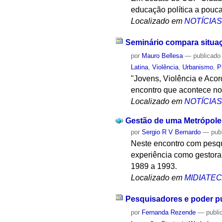
educação política a pouca
Localizado em
NOTÍCIA
Seminário compara situaç
por
Mauro Bellesa
—
publicado
Latina
,
Violência
,
Urbanismo
,
P
"Jovens, Violência e Aco
encontro que acontece no
Localizado em
NOTÍCIA
Gestão de uma Metrópole:
por
Sergio R V Bernardo
—
pub
Neste encontro com pesq
experiência como gestora 
1989 a 1993.
Localizado em
MIDIATE
Pesquisadores e poder pú
por
Fernanda Rezende
—
publi