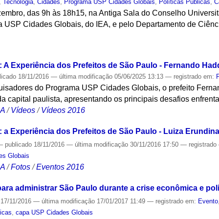
,
Tecnologia
,
Cidades
,
Programa USP Cidades Globais
,
Políticas Públicas
,
C
embro, das 9h às 18h15, na Antiga Sala do Conselho Universitá
a USP Cidades Globais, do IEA, e pelo Departamento de Ciên
S
 A Experiência dos Prefeitos de São Paulo - Fernando Ha
licado
18/11/2016
—
última modificação
05/06/2025 13:13
— registrado em:
uisadores do Programa USP Cidades Globais, o prefeito Fern
a capital paulista, apresentando os principais desafios enfrent
CA
/
Vídeos
/
Vídeos 2016
 a Experiência dos Prefeitos de São Paulo - Luiza Erundin
—
publicado
18/11/2016
—
última modificação
30/11/2016 17:50
— registrado
es Globais
CA
/
Fotos
/
Eventos 2016
ara administrar São Paulo durante a crise econômica e polí
17/11/2016
—
última modificação
17/01/2017 11:49
— registrado em:
Evento
licas
,
capa USP Cidades Globais