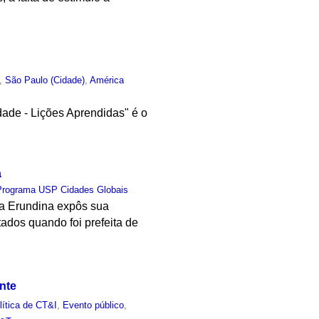
,
São Paulo (Cidade)
,
América
dade - Lições Aprendidas" é o
a
Programa USP Cidades Globais
a Erundina expôs sua
tados quando foi prefeita de
nte
lítica de CT&I
,
Evento público
,