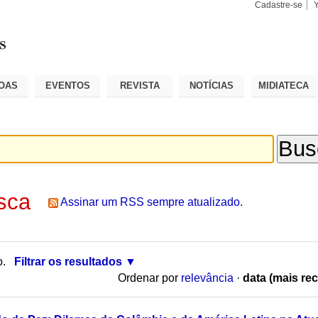
Cadastre-se
Busca
Busca
Avançad
OAS
EVENTOS
REVISTA
NOTÍCIAS
MIDIATECA
sca
Assinar um RSS sempre atualizado.
o.
Filtrar os resultados
Ordenar por
relevância
·
data (mais rec