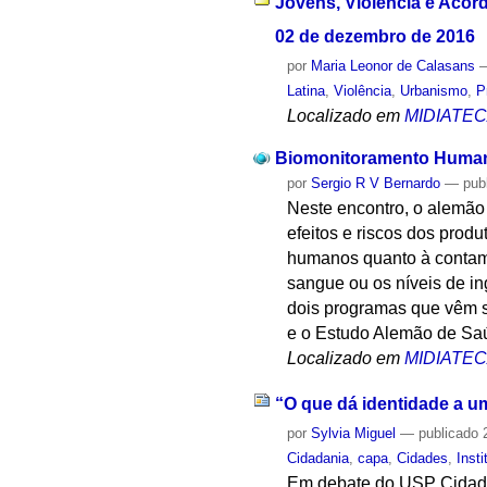
Jovens, Violência e Acord
02 de dezembro de 2016
por
Maria Leonor de Calasans
Latina
,
Violência
,
Urbanismo
,
P
Localizado em
MIDIATE
Biomonitoramento Human
por
Sergio R V Bernardo
—
pub
Neste encontro, o alemão
efeitos e riscos dos prod
humanos quanto à contami
sangue ou os níveis de in
dois programas que vêm 
e o Estudo Alemão de Sa
Localizado em
MIDIATE
“O que dá identidade a u
por
Sylvia Miguel
—
publicado
2
Cidadania
,
capa
,
Cidades
,
Insti
Em debate do USP Cidades 