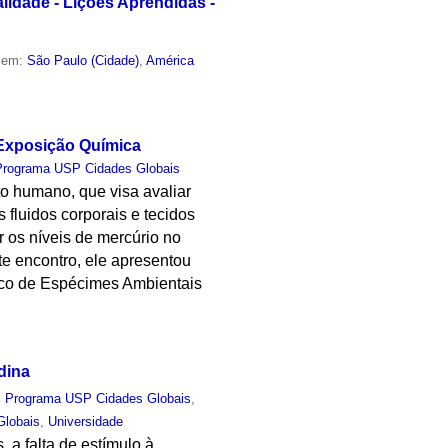
lidade - Lições Aprendidas -
o em:
São Paulo (Cidade)
,
América
Exposição Química
Programa USP Cidades Globais
o humano, que visa avaliar
fluidos corporais e tecidos
 os níveis de mercúrio no
te encontro, ele apresentou
co de Espécimes Ambientais
dina
,
Programa USP Cidades Globais
,
Globais
,
Universidade
 a falta de estímulo à