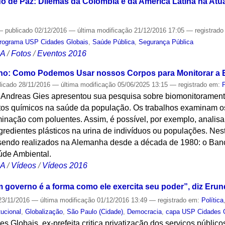
o de Paz: Dilemas da Colômbia e da América Latina na Atua
—
publicado
02/12/2016
—
última modificação
21/12/2016 17:05
— registrad
rograma USP Cidades Globais
,
Saúde Pública
,
Segurança Pública
CA
/
Fotos
/
Eventos 2016
o: Como Podemos Usar nossos Corpos para Monitorar a 
licado
28/11/2016
—
última modificação
05/06/2025 13:15
— registrado em:
 Andreas Gies apresentou sua pesquisa sobre biomonitorament
utos químicos na saúde da população. Os trabalhos examinam os 
nação com poluentes. Assim, é possível, por exemplo, analisar
gredientes plásticos na urina de indivíduos ou populações. Nes
sendo realizados na Alemanha desde a década de 1980: o Ban
úde Ambiental.
CA
/
Vídeos
/
Vídeos 2016
m governo é a forma como ele exercita seu poder”, diz Erun
3/11/2016
—
última modificação
01/12/2016 13:49
— registrado em:
Política
tucional
,
Globalização
,
São Paulo (Cidade)
,
Democracia
,
capa USP Cidades 
Globais, ex-prefeita critica privatização dos serviços públicos,