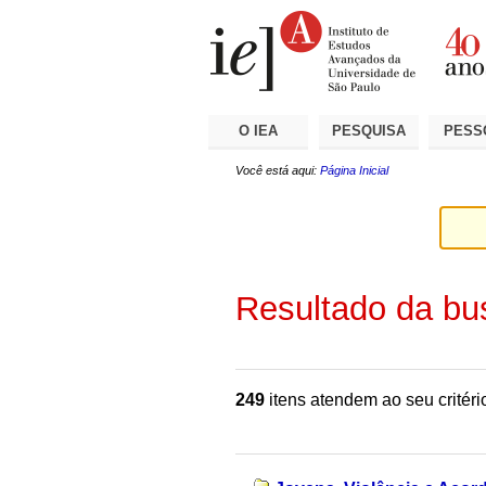
Ir
Ferramentas
Seções
para
Pessoais
o
conteúdo.
|
Ir
para
a
O IEA
PESQUISA
PESS
navegação
Você está aqui:
Página Inicial
Resultado da bu
249
itens atendem ao seu critéri