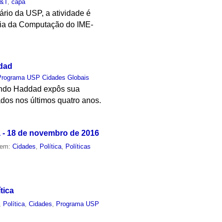
&T
,
capa
rio da USP, a atividade é
cia da Computação do IME-
ddad
Programa USP Cidades Globais
ando Haddad expôs sua
ados nos últimos quatro anos.
a - 18 de novembro de 2016
 em:
Cidades
,
Política
,
Políticas
tica
,
Política
,
Cidades
,
Programa USP