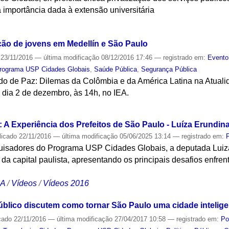
 importância dada à extensão universitária
S
ão de jovens em Medellín e São Paulo
23/11/2016
—
última modificação
08/12/2016 17:46
— registrado em:
Evento
rograma USP Cidades Globais
,
Saúde Pública
,
Segurança Pública
rdo de Paz: Dilemas da Colômbia e da América Latina na Atuali
 dia 2 de dezembro, às 14h, no IEA.
S
 A Experiência dos Prefeitos de São Paulo - Luíza Erundin
licado
22/11/2016
—
última modificação
05/06/2025 13:14
— registrado em:
uisadores do Programa USP Cidades Globais, a deputada Luiz
da capital paulista, apresentando os principais desafios enfren
CA
/
Vídeos
/
Vídeos 2016
blico discutem como tornar São Paulo uma cidade intelige
cado
22/11/2016
—
última modificação
27/04/2017 10:58
— registrado em:
Po