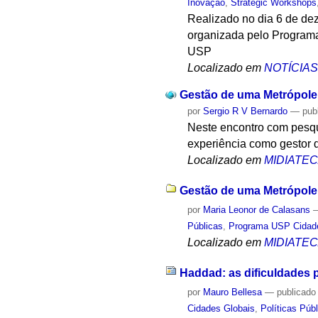
Inovação
,
Strategic Workshops
Realizado no dia 6 de dez
organizada pelo Program
USP
Localizado em
NOTÍCIA
Gestão de uma Metrópole:
por
Sergio R V Bernardo
—
pub
Neste encontro com pesq
experiência como gestor d
Localizado em
MIDIATE
Gestão de uma Metrópole:
por
Maria Leonor de Calasans
Públicas
,
Programa USP Cidad
Localizado em
MIDIATE
Haddad: as dificuldades p
por
Mauro Bellesa
—
publicado
Cidades Globais
,
Políticas Púb