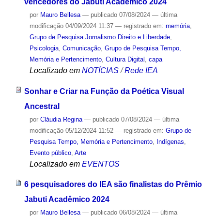
vencedores do Jabuti Acadêmico 2024
por
Mauro Bellesa
—
publicado
07/08/2024
—
última
modificação
04/09/2024 11:37
— registrado em:
memória
,
Grupo de Pesquisa Jornalismo Direito e Liberdade
,
Psicologia
,
Comunicação
,
Grupo de Pesquisa Tempo,
Memória e Pertencimento
,
Cultura Digital
,
capa
Localizado em
NOTÍCIAS
/
Rede IEA
Sonhar e Criar na Função da Poética Visual
Ancestral
por
Cláudia Regina
—
publicado
07/08/2024
—
última
modificação
05/12/2024 11:52
— registrado em:
Grupo de
Pesquisa Tempo, Memória e Pertencimento
,
Indígenas
,
Evento público
,
Arte
Localizado em
EVENTOS
6 pesquisadores do IEA são finalistas do Prêmio
Jabuti Acadêmico 2024
por
Mauro Bellesa
—
publicado
06/08/2024
—
última