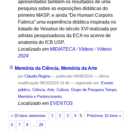
apresentados também os resultados de uma
pesquisa sobre as exposições didáticas do
primeiro MASP, e ainda “De Humani Corporis
Fabrica” uma experiência didática inspirada no
tratado de Vesalius do século XVI realizada por
artistas pesquisadoras da ECA no acervo de
anatomia do ICB USP.
Localizado em
MIDIATECA
/
Vídeos
/
Vídeos
2024
Memória da Ciência, Memória da Arte
por
Cláudia Regina
—
publicado
04/06/2024
—
última
modificação
08/10/2024 14:48
— registrado em:
Evento
público
,
Ciência
,
Arte
,
Cultura
,
Grupo de Pesquisa Tempo,
Memória e Pertencimento
Localizado em
EVENTOS
« 10 itens anteriores
1
2
3
4
5
Próximos 10 itens »
6
7
8
…
29