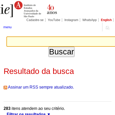
Ir
Ferramentas
Seções
para
Pessoais
o
conteúdo.
|
Cadastre-se
YouTube
Instagram
WhatsApp
English
Ir
para
menu
a
navegação
Resultado da busca
Assinar um RSS sempre atualizado.
283
itens atendem ao seu critério.
Filtrar os resultados