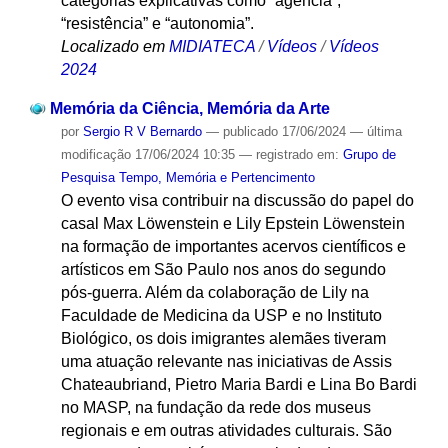
categorias explicativas como “agência”,
“resistência” e “autonomia”.
Localizado em
MIDIATECA
/
Vídeos
/
Vídeos
2024
Memória da Ciência, Memória da Arte
por
Sergio R V Bernardo
—
publicado
17/06/2024
—
última
modificação
17/06/2024 10:35
— registrado em:
Grupo de
Pesquisa Tempo, Memória e Pertencimento
O evento visa contribuir na discussão do papel do
casal Max Löwenstein e Lily Epstein Löwenstein
na formação de importantes acervos científicos e
artísticos em São Paulo nos anos do segundo
pós-guerra. Além da colaboração de Lily na
Faculdade de Medicina da USP e no Instituto
Biológico, os dois imigrantes alemães tiveram
uma atuação relevante nas iniciativas de Assis
Chateaubriand, Pietro Maria Bardi e Lina Bo Bardi
no MASP, na fundação da rede dos museus
regionais e em outras atividades culturais. São