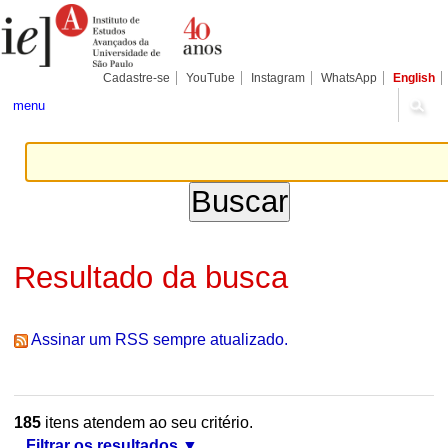
Ir
Ferramentas
Seções
para
Pessoais
o
conteúdo.
|
Cadastre-se
YouTube
Instagram
WhatsApp
English
Ir
para
menu
a
navegação
Resultado da busca
Assinar um RSS sempre atualizado.
185
itens atendem ao seu critério.
Filtrar os resultados