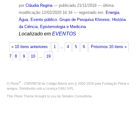
por
Cláudia Regina
—
publicado
21/11/2019
—
última
modificação
12/02/2020 16:34
— registrado em:
Energia
,
Água
,
Evento público
,
Grupo de Pesquisa Khronos: História
da Ciência, Epistemologia e Medicina
Localizado em
EVENTOS
« 10 itens anteriores
1
…
4
5
6
Próximos 10 itens »
7
8
9
10
…
19
®
O
Plone
- CMS/WCM de Código Aberto
tem
©
2000-2026 pela
Fundação Plone
e
amigos. Distribuído sob a
Licença GNU GPL
.
This Plone Theme brought to you by
Simples Consultoria
.