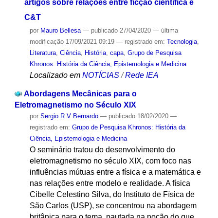
artigos sobre relações entre ficção científica e
C&T
por
Mauro Bellesa
—
publicado
27/04/2020
—
última
modificação
17/09/2021 09:19
— registrado em:
Tecnologia
,
Literatura
,
Ciência
,
História
,
capa
,
Grupo de Pesquisa
Khronos: História da Ciência, Epistemologia e Medicina
Localizado em
NOTÍCIAS
/
Rede IEA
Abordagens Mecânicas para o
Eletromagnetismo no Século XIX
por
Sergio R V Bernardo
—
publicado
18/02/2020
—
registrado em:
Grupo de Pesquisa Khronos: História da
Ciência, Epistemologia e Medicina
O seminário tratou do desenvolvimento do
eletromagnetismo no século XIX, com foco nas
influências mútuas entre a física e a matemática e
nas relações entre modelo e realidade. A física
Cibelle Celestino Silva, do Instituto de Física de
São Carlos (USP), se concentrou na abordagem
britânica para o tema, pautada na noção do que