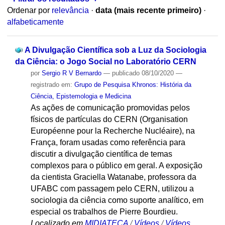
Ordenar por
relevância
·
data (mais recente primeiro)
·
alfabeticamente
A Divulgação Científica sob a Luz da Sociologia
da Ciência: o Jogo Social no Laboratório CERN
por
Sergio R V Bernardo
—
publicado
08/10/2020
—
registrado em:
Grupo de Pesquisa Khronos: História da
Ciência, Epistemologia e Medicina
As ações de comunicação promovidas pelos
físicos de partículas do CERN (Organisation
Européenne pour la Recherche Nucléaire), na
França, foram usadas como referência para
discutir a divulgação científica de temas
complexos para o público em geral. A exposição
da cientista Graciella Watanabe, professora da
UFABC com passagem pelo CERN, utilizou a
sociologia da ciência como suporte analítico, em
especial os trabalhos de Pierre Bourdieu.
Localizado em
MIDIATECA
/
Vídeos
/
Vídeos