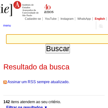
Ir
Ferramentas
Seções
para
Pessoais
o
conteúdo.
|
Cadastre-se
YouTube
Instagram
WhatsApp
English
Ir
para
menu
a
navegação
Resultado da busca
Assinar um RSS sempre atualizado.
142
itens atendem ao seu critério.
Filtrar os resultados