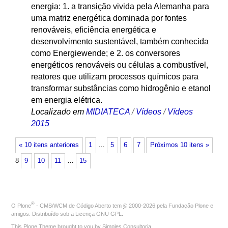
energia: 1. a transição vivida pela Alemanha para
uma matriz energética dominada por fontes
renováveis, eficiência energética e
desenvolvimento sustentável, também conhecida
como Energiewende; e 2. os conversores
energéticos renováveis ou células a combustível,
reatores que utilizam processos químicos para
transformar substâncias como hidrogênio e etanol
em energia elétrica.
Localizado em
MIDIATECA
/
Vídeos
/
Vídeos
2015
« 10 itens anteriores
1
…
5
6
7
Próximos 10 itens »
8
9
10
11
…
15
®
O
Plone
- CMS/WCM de Código Aberto
tem
©
2000-2026 pela
Fundação Plone
e
amigos. Distribuído sob a
Licença GNU GPL
.
This Plone Theme brought to you by
Simples Consultoria
.