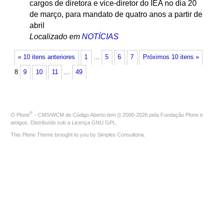
cargos de diretora e vice-diretor do IEA no dia 20
de março, para mandato de quatro anos a partir de
abril
Localizado em
NOTÍCIAS
« 10 itens anteriores
1
…
5
6
7
Próximos 10 itens »
8
9
10
11
…
49
®
O
Plone
- CMS/WCM de Código Aberto
tem
©
2000-2026 pela
Fundação Plone
e
amigos. Distribuído sob a
Licença GNU GPL
.
This Plone Theme brought to you by
Simples Consultoria
.