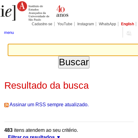
Ir
Ferramentas
Seções
para
Pessoais
o
conteúdo.
|
Cadastre-se
YouTube
Instagram
WhatsApp
English
Ir
para
menu
a
navegação
Resultado da busca
Assinar um RSS sempre atualizado.
483
itens atendem ao seu critério.
Filtrar os resultados