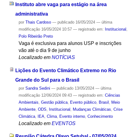
Instituto abre vaga para estágio na área
administrativa
por
Thais Cardoso
—
publicado
16/05/2024
—
última
modificação
16/05/2024 10:57
— registrado em:
Institucional
,
Polo Ribeirão Preto
Vaga é exclusiva para alunos USP e inscrições
vão até o dia 9 de junho
Localizado em
NOTÍCIAS
Lições do Evento Climático Extremo no Rio
Grande do Sul para o Brasil
por
Sandra Sedini
—
publicado
13/05/2024
—
última
modificação
12/06/2024 09:43
— registrado em:
Ciências
Ambientais
,
Gestão pública
,
Evento público
,
Brasil
,
Meio
Ambiente
,
ODS
,
Institucional
,
Mudanças Climáticas
,
Crise
Climática
,
IEA
,
Clima
,
Evento interno
,
Conhecimento
Localizado em
EVENTOS
Reunião Cátedra Olavo Setubal - 07/05/2024