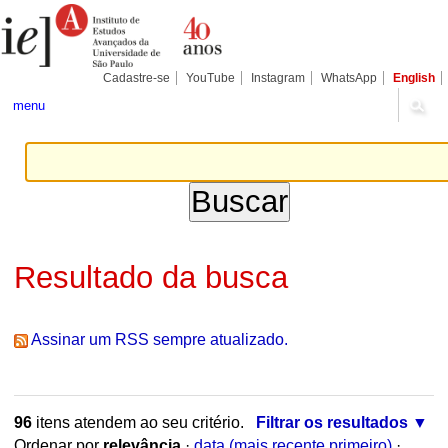
Ir
Ferramentas
Seções
para
Pessoais
o
conteúdo.
|
Cadastre-se
YouTube
Instagram
WhatsApp
English
Ir
para
menu
a
navegação
Resultado da busca
Assinar um RSS sempre atualizado.
96
itens atendem ao seu critério.
Filtrar os resultados
Ordenar por
relevância
·
data (mais recente primeiro)
·