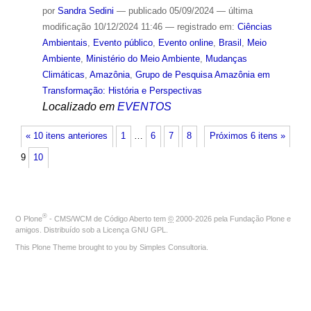
por
Sandra Sedini
—
publicado
05/09/2024
—
última
modificação
10/12/2024 11:46
— registrado em:
Ciências
Ambientais
,
Evento público
,
Evento online
,
Brasil
,
Meio
Ambiente
,
Ministério do Meio Ambiente
,
Mudanças
Climáticas
,
Amazônia
,
Grupo de Pesquisa Amazônia em
Transformação: História e Perspectivas
Localizado em
EVENTOS
« 10 itens anteriores
1
…
6
7
8
Próximos 6 itens »
9
10
®
O
Plone
- CMS/WCM de Código Aberto
tem
©
2000-2026 pela
Fundação Plone
e
amigos. Distribuído sob a
Licença GNU GPL
.
This Plone Theme brought to you by
Simples Consultoria
.