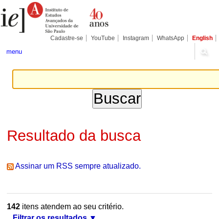
Ir
Ferramentas
Seções
para
Pessoais
o
conteúdo.
|
Cadastre-se
YouTube
Instagram
WhatsApp
English
Ir
para
menu
a
navegação
Resultado da busca
Assinar um RSS sempre atualizado.
142
itens atendem ao seu critério.
Filtrar os resultados