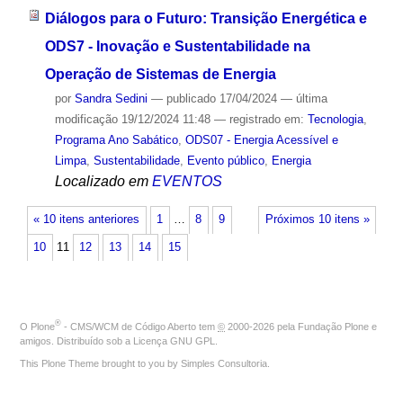
Diálogos para o Futuro: Transição Energética e
ODS7 - Inovação e Sustentabilidade na
Operação de Sistemas de Energia
por
Sandra Sedini
—
publicado
17/04/2024
—
última
modificação
19/12/2024 11:48
— registrado em:
Tecnologia
,
Programa Ano Sabático
,
ODS07 - Energia Acessível e
Limpa
,
Sustentabilidade
,
Evento público
,
Energia
Localizado em
EVENTOS
« 10 itens anteriores
1
…
8
9
Próximos 10 itens »
10
11
12
13
14
15
®
O
Plone
- CMS/WCM de Código Aberto
tem
©
2000-2026 pela
Fundação Plone
e
amigos. Distribuído sob a
Licença GNU GPL
.
This Plone Theme brought to you by
Simples Consultoria
.