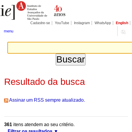
Ir
Ferramentas
Seções
para
Pessoais
o
conteúdo.
|
Cadastre-se
YouTube
Instagram
WhatsApp
English
Ir
para
menu
a
navegação
Resultado da busca
Assinar um RSS sempre atualizado.
361
itens atendem ao seu critério.
Filtrar os resultados