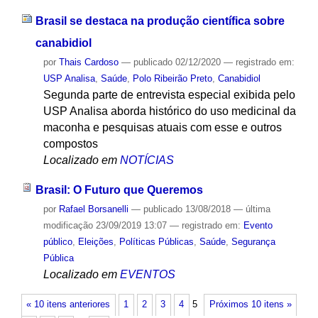
Brasil se destaca na produção científica sobre
canabidiol
por
Thais Cardoso
—
publicado
02/12/2020
— registrado em:
USP Analisa
,
Saúde
,
Polo Ribeirão Preto
,
Canabidiol
Segunda parte de entrevista especial exibida pelo
USP Analisa aborda histórico do uso medicinal da
maconha e pesquisas atuais com esse e outros
compostos
Localizado em
NOTÍCIAS
Brasil: O Futuro que Queremos
por
Rafael Borsanelli
—
publicado
13/08/2018
—
última
modificação
23/09/2019 13:07
— registrado em:
Evento
público
,
Eleições
,
Políticas Públicas
,
Saúde
,
Segurança
Pública
Localizado em
EVENTOS
« 10 itens anteriores
1
2
3
4
5
Próximos 10 itens »