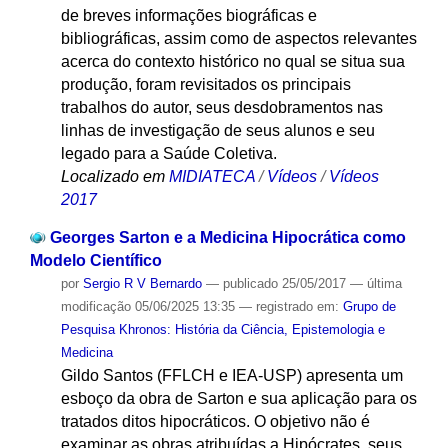
de breves informações biográficas e
bibliográficas, assim como de aspectos relevantes
acerca do contexto histórico no qual se situa sua
produção, foram revisitados os principais
trabalhos do autor, seus desdobramentos nas
linhas de investigação de seus alunos e seu
legado para a Saúde Coletiva.
Localizado em
MIDIATECA
/
Vídeos
/
Vídeos
2017
Georges Sarton e a Medicina Hipocrática como
Modelo Científico
por
Sergio R V Bernardo
—
publicado
25/05/2017
—
última
modificação
05/06/2025 13:35
— registrado em:
Grupo de
Pesquisa Khronos: História da Ciência, Epistemologia e
Medicina
Gildo Santos (FFLCH e IEA-USP) apresenta um
esboço da obra de Sarton e sua aplicação para os
tratados ditos hipocráticos. O objetivo não é
examinar as obras atribuídas a Hipócrates, seus