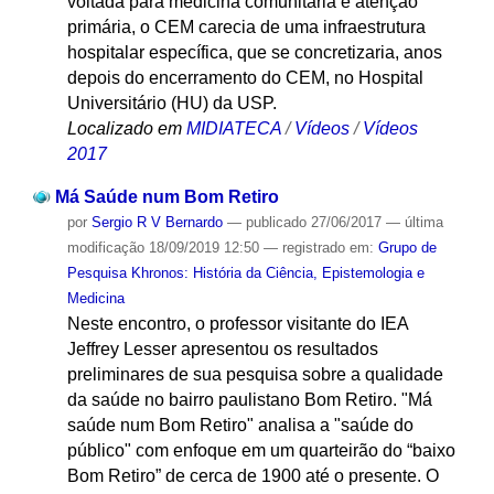
voltada para medicina comunitária e atenção
primária, o CEM carecia de uma infraestrutura
hospitalar específica, que se concretizaria, anos
depois do encerramento do CEM, no Hospital
Universitário (HU) da USP.
Localizado em
MIDIATECA
/
Vídeos
/
Vídeos
2017
Má Saúde num Bom Retiro
por
Sergio R V Bernardo
—
publicado
27/06/2017
—
última
modificação
18/09/2019 12:50
— registrado em:
Grupo de
Pesquisa Khronos: História da Ciência, Epistemologia e
Medicina
Neste encontro, o professor visitante do IEA
Jeffrey Lesser apresentou os resultados
preliminares de sua pesquisa sobre a qualidade
da saúde no bairro paulistano Bom Retiro. "Má
saúde num Bom Retiro" analisa a "saúde do
público" com enfoque em um quarteirão do “baixo
Bom Retiro” de cerca de 1900 até o presente. O