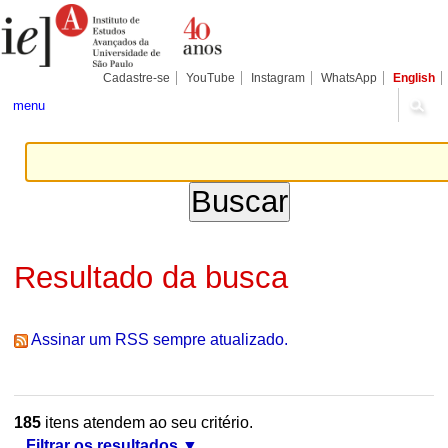
Ir
Ferramentas
Seções
para
Pessoais
o
conteúdo.
|
Cadastre-se
YouTube
Instagram
WhatsApp
English
Ir
para
menu
a
navegação
Resultado da busca
Assinar um RSS sempre atualizado.
185
itens atendem ao seu critério.
Filtrar os resultados