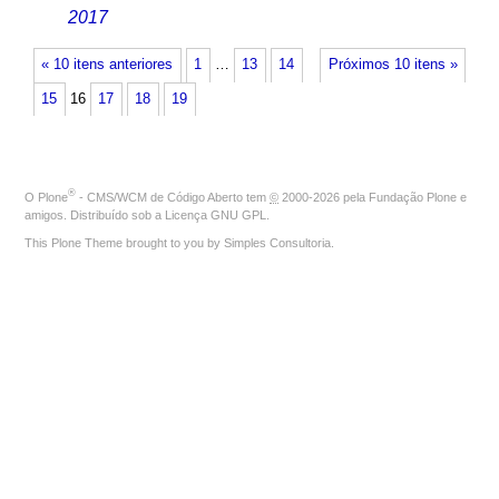
2017
« 10 itens anteriores
1
…
13
14
Próximos 10 itens »
15
16
17
18
19
®
O
Plone
- CMS/WCM de Código Aberto
tem
©
2000-2026 pela
Fundação Plone
e
amigos. Distribuído sob a
Licença GNU GPL
.
This Plone Theme brought to you by
Simples Consultoria
.