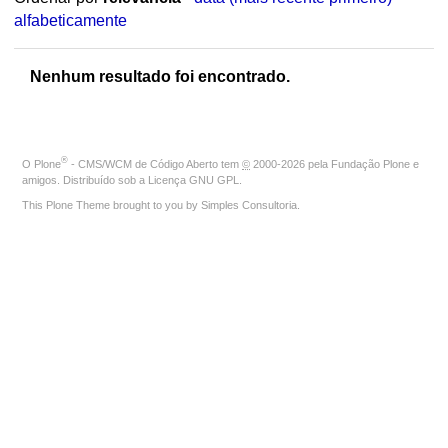
alfabeticamente
Nenhum resultado foi encontrado.
®
O
Plone
- CMS/WCM de Código Aberto
tem
©
2000-2026 pela
Fundação Plone
e
amigos. Distribuído sob a
Licença GNU GPL
.
This Plone Theme brought to you by
Simples Consultoria
.