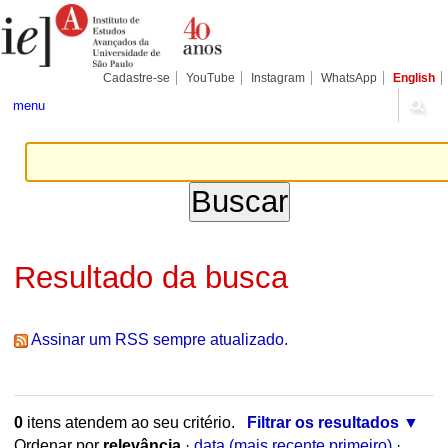
Ir
Ferramentas
para
Pessoais
o
conteúdo.
|
Cadastre-se
YouTube
Instagram
WhatsApp
English
Ir
para
menu
a
navegação
Resultado da busca
Assinar um RSS sempre atualizado.
0
itens atendem ao seu critério.
Filtrar os resultados
Ordenar por
relevância
·
data (mais recente primeiro)
·