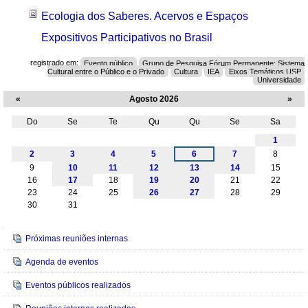
Ecologia dos Saberes. Acervos e Espaços
Expositivos Participativos no Brasil
registrado em:
Evento público
Grupo de Pesquisa Fórum Permanente: Sistema
Cultural entre o Público e o Privado
Cultura
IEA
Eixos Temáticos USP
Universidade
«
Agosto 2026
»
Do
Se
Te
Qu
Qu
Se
Sa
Agosto
1
2
3
4
5
6
7
8
9
10
11
12
13
14
15
16
17
18
19
20
21
22
23
24
25
26
27
28
29
30
31
Navegação
Próximas reuniões internas
Agenda de eventos
Eventos públicos realizados