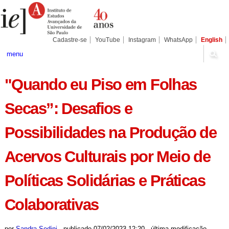
Ir
Ferramentas
Seções
para
Pessoais
o
conteúdo.
|
Cadastre-se
YouTube
Instagram
WhatsApp
English
Ir
para
menu
a
navegação
"Quando eu Piso em Folhas
Secas”: Desafios e
Possibilidades na Produção de
Acervos Culturais por Meio de
Políticas Solidárias e Práticas
Colaborativas
por
Sandra Sedini
-
publicado
07/02/2023 12:20
-
última modificação