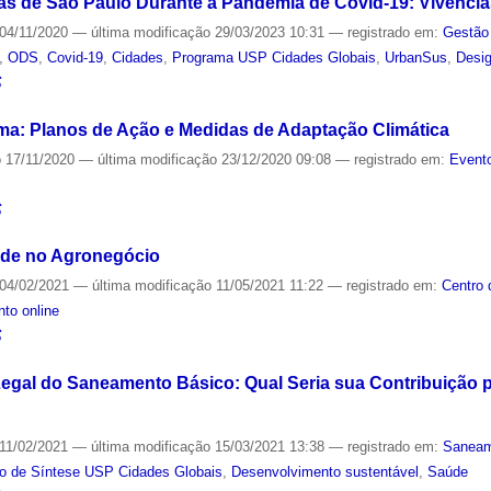
s de São Paulo Durante a Pandemia de Covid-19: Vivência
04/11/2020
—
última modificação
29/03/2023 10:31
— registrado em:
Gestão 
,
ODS
,
Covid-19
,
Cidades
,
Programa USP Cidades Globais
,
UrbanSus
,
Desi
S
ma: Planos de Ação e Medidas de Adaptação Climática
o
17/11/2020
—
última modificação
23/12/2020 09:08
— registrado em:
Evento
S
ade no Agronegócio
04/02/2021
—
última modificação
11/05/2021 11:22
— registrado em:
Centro 
to online
S
egal do Saneamento Básico: Qual Seria sua Contribuição 
11/02/2021
—
última modificação
15/03/2021 13:38
— registrado em:
Saneam
ro de Síntese USP Cidades Globais
,
Desenvolvimento sustentável
,
Saúde