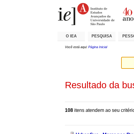
Ir
Ferramentas
Seções
para
Pessoais
o
conteúdo.
|
Ir
para
a
O IEA
PESQUISA
PESS
navegação
Você está aqui:
Página Inicial
Resultado da bu
108
itens atendem ao seu critéri