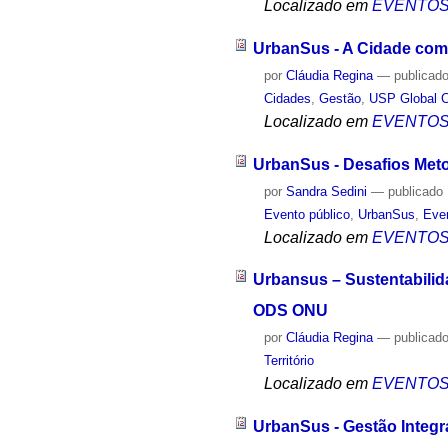
Localizado em
EVENTO
UrbanSus - A Cidade como
por
Cláudia Regina
—
publicad
Cidades
,
Gestão
,
USP Global C
Localizado em
EVENTO
UrbanSus - Desafios Meto
por
Sandra Sedini
—
publicado
Evento público
,
UrbanSus
,
Even
Localizado em
EVENTO
Urbansus – Sustentabilid
ODS ONU
por
Cláudia Regina
—
publicad
Território
Localizado em
EVENTO
UrbanSus - Gestão Integr