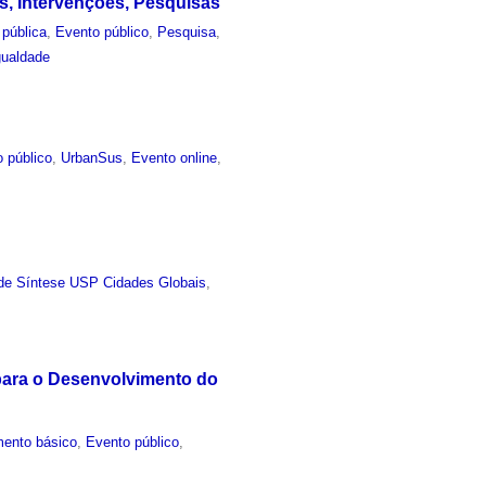
s, Intervenções, Pesquisas
pública
,
Evento público
,
Pesquisa
,
gualdade
 público
,
UrbanSus
,
Evento online
,
de Síntese USP Cidades Globais
,
para o Desenvolvimento do
ento básico
,
Evento público
,