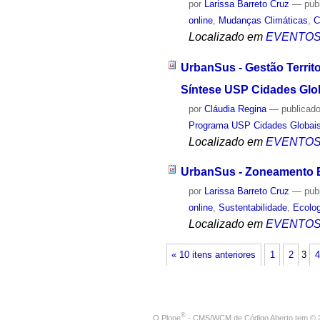
por
Larissa Barreto Cruz
—
pub
online
,
Mudanças Climáticas
,
C
Localizado em
EVENTO
UrbanSus - Gestão Territ
Síntese USP Cidades Glo
por
Cláudia Regina
—
publicad
Programa USP Cidades Globai
Localizado em
EVENTO
UrbanSus - Zoneamento 
por
Larissa Barreto Cruz
—
pub
online
,
Sustentabilidade
,
Ecolog
Localizado em
EVENTO
« 10 itens anteriores
1
2
3
4
®
O
Plone
- CMS/WCM de Código Aberto
tem
©
2