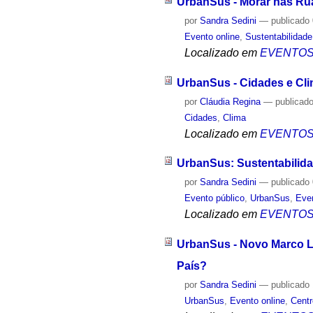
UrbanSus - Morar nas Rua
por
Sandra Sedini
—
publicado
Evento online
,
Sustentabilidade
Localizado em
EVENTO
UrbanSus - Cidades e Cli
por
Cláudia Regina
—
publicad
Cidades
,
Clima
Localizado em
EVENTO
UrbanSus: Sustentabilid
por
Sandra Sedini
—
publicado
Evento público
,
UrbanSus
,
Even
Localizado em
EVENTO
UrbanSus - Novo Marco L
País?
por
Sandra Sedini
—
publicado
UrbanSus
,
Evento online
,
Cent