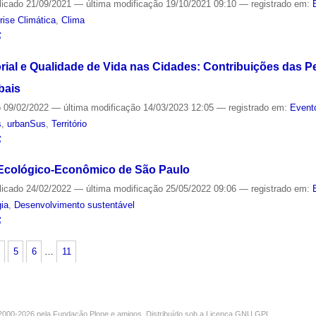
licado
21/09/2021
—
última modificação
19/10/2021 09:10
— registrado em:
rise Climática
,
Clima
S
orial e Qualidade de Vida nas Cidades: Contribuições das 
bais
o
09/02/2022
—
última modificação
14/03/2023 12:05
— registrado em:
Event
s
,
urbanSus
,
Território
S
Ecológico-Econômico de São Paulo
licado
24/02/2022
—
última modificação
25/05/2022 09:06
— registrado em:
ia
,
Desenvolvimento sustentável
S
5
6
…
11
000-2026 pela
Fundação Plone
e amigos. Distribuído sob a
Licença GNU GPL
.