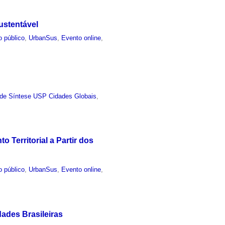
ustentável
o público
,
UrbanSus
,
Evento online
,
 de Síntese USP Cidades Globais
,
Territorial a Partir dos
o público
,
UrbanSus
,
Evento online
,
ades Brasileiras