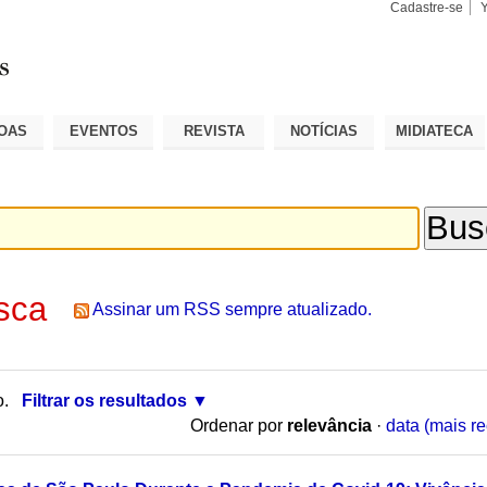
Cadastre-se
Busca
Busca
Avançad
OAS
EVENTOS
REVISTA
NOTÍCIAS
MIDIATECA
sca
Assinar um RSS sempre atualizado.
o.
Filtrar os resultados
Ordenar por
relevância
·
data (mais re