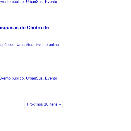
Evento público
,
UrbanSus
,
Evento
Pesquisas do Centro de
o público
,
UrbanSus
,
Evento online
,
Evento público
,
UrbanSus
,
Evento
Próximos 10 itens »