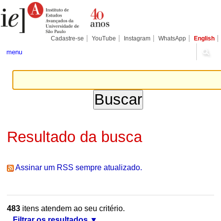
Ir
Ferramentas
Seções
para
Pessoais
o
conteúdo.
|
Cadastre-se
YouTube
Instagram
WhatsApp
English
Ir
para
menu
a
navegação
Resultado da busca
Assinar um RSS sempre atualizado.
483
itens atendem ao seu critério.
Filtrar os resultados