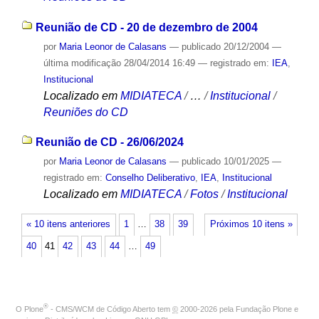
Reunião de CD - 20 de dezembro de 2004
por
Maria Leonor de Calasans
—
publicado
20/12/2004
—
última modificação
28/04/2014 16:49
— registrado em:
IEA
,
Institucional
Localizado em
MIDIATECA
/
…
/
Institucional
/
Reuniões do CD
Reunião de CD - 26/06/2024
por
Maria Leonor de Calasans
—
publicado
10/01/2025
—
registrado em:
Conselho Deliberativo
,
IEA
,
Institucional
Localizado em
MIDIATECA
/
Fotos
/
Institucional
« 10 itens anteriores
1
…
38
39
Próximos 10 itens »
40
41
42
43
44
…
49
®
O
Plone
- CMS/WCM de Código Aberto
tem
©
2000-2026 pela
Fundação Plone
e