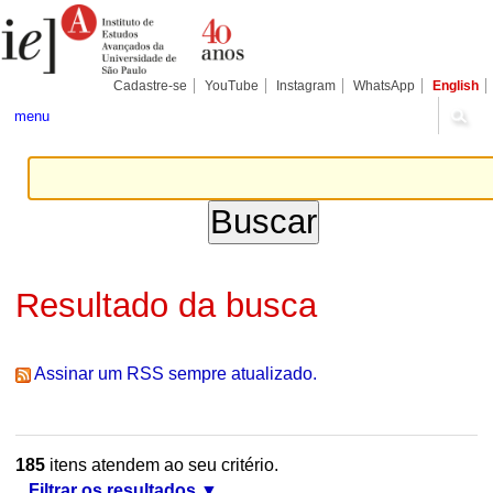
Ir
Ferramentas
Seções
para
Pessoais
o
conteúdo.
|
Cadastre-se
YouTube
Instagram
WhatsApp
English
Ir
para
menu
a
navegação
Resultado da busca
Assinar um RSS sempre atualizado.
185
itens atendem ao seu critério.
Filtrar os resultados