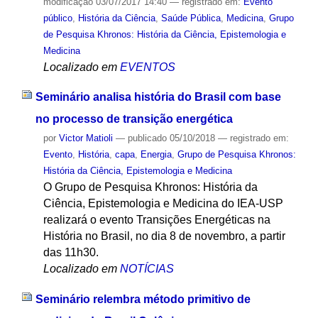
modificação
03/07/2017 14:40
— registrado em:
Evento
público
,
História da Ciência
,
Saúde Pública
,
Medicina
,
Grupo
de Pesquisa Khronos: História da Ciência, Epistemologia e
Medicina
Localizado em
EVENTOS
Seminário analisa história do Brasil com base
no processo de transição energética
por
Victor Matioli
—
publicado
05/10/2018
— registrado em:
Evento
,
História
,
capa
,
Energia
,
Grupo de Pesquisa Khronos:
História da Ciência, Epistemologia e Medicina
O Grupo de Pesquisa Khronos: História da
Ciência, Epistemologia e Medicina do IEA-USP
realizará o evento Transições Energéticas na
História no Brasil, no dia 8 de novembro, a partir
das 11h30.
Localizado em
NOTÍCIAS
Seminário relembra método primitivo de