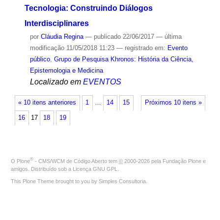
Tecnologia: Construindo Diálogos
Interdisciplinares
por
Cláudia Regina
—
publicado
22/06/2017
—
última
modificação
11/05/2018 11:23
— registrado em:
Evento
público
,
Grupo de Pesquisa Khronos: História da Ciência,
Epistemologia e Medicina
Localizado em
EVENTOS
« 10 itens anteriores
1
…
14
15
Próximos 10 itens »
16
17
18
19
®
O
Plone
- CMS/WCM de Código Aberto
tem
©
2000-2026 pela
Fundação Plone
e
amigos. Distribuído sob a
Licença GNU GPL
.
This Plone Theme brought to you by
Simples Consultoria
.