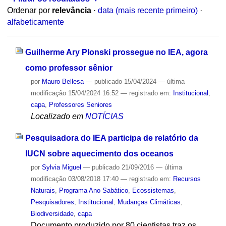
Ordenar por
relevância
·
data (mais recente primeiro)
·
alfabeticamente
Guilherme Ary Plonski prossegue no IEA, agora
como professor sênior
por
Mauro Bellesa
—
publicado
15/04/2024
—
última
modificação
15/04/2024 16:52
— registrado em:
Institucional
,
capa
,
Professores Seniores
Localizado em
NOTÍCIAS
Pesquisadora do IEA participa de relatório da
IUCN sobre aquecimento dos oceanos
por
Sylvia Miguel
—
publicado
21/09/2016
—
última
modificação
03/08/2018 17:40
— registrado em:
Recursos
Naturais
,
Programa Ano Sabático
,
Ecossistemas
,
Pesquisadores
,
Institucional
,
Mudanças Climáticas
,
Biodiversidade
,
capa
Documento produzido por 80 cientistas traz os