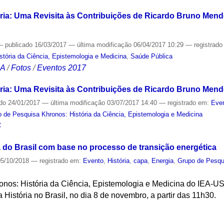
ria: Uma Revisita às Contribuições de Ricardo Bruno Mend
—
publicado
16/03/2017
—
última modificação
06/04/2017 10:29
— registrad
tória da Ciência, Epistemologia e Medicina
,
Saúde Pública
CA
/
Fotos
/
Eventos 2017
ria: Uma Revisita às Contribuições de Ricardo Bruno Men
ado
24/01/2017
—
última modificação
03/07/2017 14:40
— registrado em:
Even
 de Pesquisa Khronos: História da Ciência, Epistemologia e Medicina
S
a do Brasil com base no processo de transição energética
5/10/2018
— registrado em:
Evento
,
História
,
capa
,
Energia
,
Grupo de Pesqui
nos: História da Ciência, Epistemologia e Medicina do IEA-US
 História no Brasil, no dia 8 de novembro, a partir das 11h30.
S