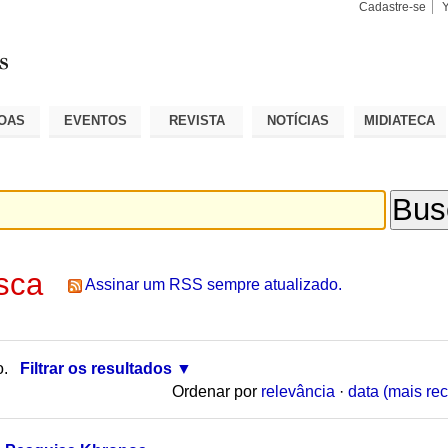
Cadastre-se
Busca
Busca
Avançad
OAS
EVENTOS
REVISTA
NOTÍCIAS
MIDIATECA
sca
Assinar um RSS sempre atualizado.
o.
Filtrar os resultados
Ordenar por
relevância
·
data (mais rec