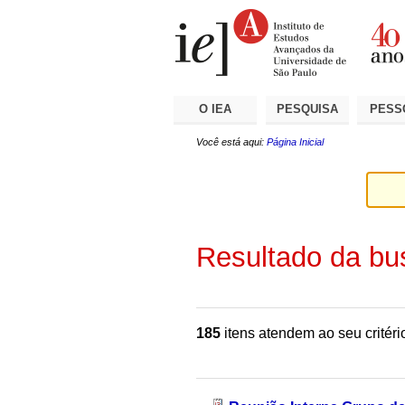
Ir
Ferramentas
Seções
para
Pessoais
o
conteúdo.
|
Ir
para
a
O IEA
PESQUISA
PESS
navegação
Você está aqui:
Página Inicial
Resultado da bu
185
itens atendem ao seu critéri