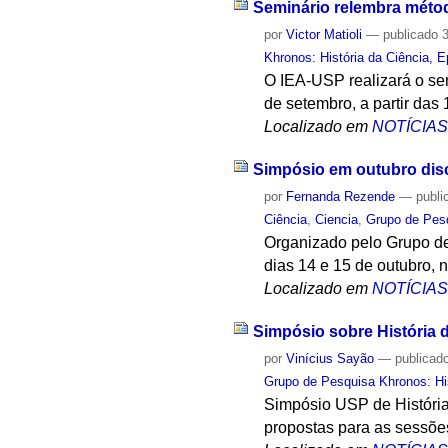
Seminário relembra métod
por
Victor Matioli
—
publicado
3
Khronos: História da Ciência, 
O IEA-USP realizará o sem
de setembro, a partir das 
Localizado em
NOTÍCIA
Simpósio em outubro discu
por
Fernanda Rezende
—
publi
Ciência
,
Ciencia
,
Grupo de Pesq
Organizado pelo Grupo de
dias 14 e 15 de outubro, n
Localizado em
NOTÍCIA
Simpósio sobre História d
por
Vinícius Sayão
—
publicad
Grupo de Pesquisa Khronos: His
Simpósio USP de História
propostas para as sessõe