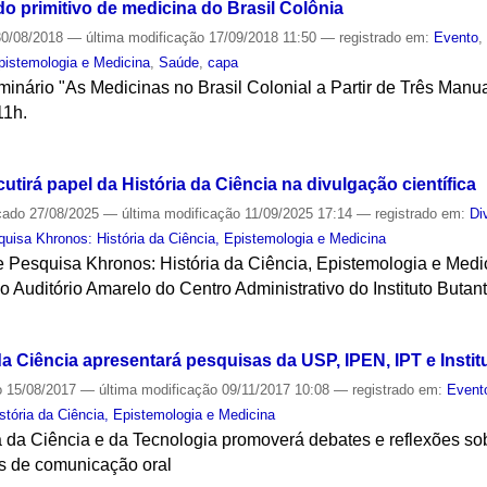
o primitivo de medicina do Brasil Colônia
0/08/2018
—
última modificação
17/09/2018 11:50
— registrado em:
Evento
Epistemologia e Medicina
,
Saúde
,
capa
inário "As Medicinas no Brasil Colonial a Partir de Três Manua
11h.
S
tirá papel da História da Ciência na divulgação científica
cado
27/08/2025
—
última modificação
11/09/2025 17:14
— registrado em:
Di
uisa Khronos: História da Ciência, Epistemologia e Medicina
 Pesquisa Khronos: História da Ciência, Epistemologia e Medic
o Auditório Amarelo do Centro Administrativo do Instituto Butan
S
a Ciência apresentará pesquisas da USP, IPEN, IPT e Instit
o
15/08/2017
—
última modificação
09/11/2017 10:08
— registrado em:
Event
tória da Ciência, Epistemologia e Medicina
 da Ciência e da Tecnologia promoverá debates e reflexões so
s de comunicação oral