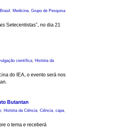
,
Brasil
,
Medicina
,
Grupo de Pesquisa
is Setecentistas", no dia 21
vulgação científica
,
História da
ina do IEA, o evento será nos
tan.
uto Butantan
o
,
História da Ciência
,
Ciência
,
capa
,
bre o tema e receberá