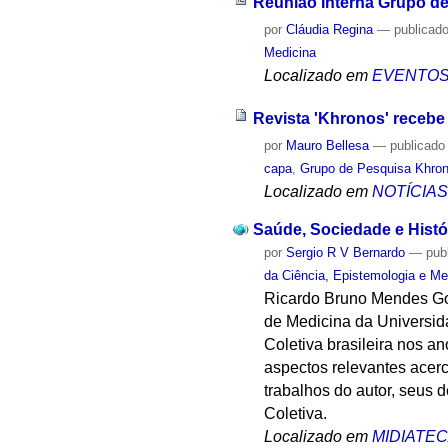
Reunião Interna Grupo d
por
Cláudia Regina
—
publicad
Medicina
Localizado em
EVENTO
Revista 'Khronos' recebe 
por
Mauro Bellesa
—
publicado
capa
,
Grupo de Pesquisa Khrono
Localizado em
NOTÍCIA
Saúde, Sociedade e Histó
por
Sergio R V Bernardo
—
pub
da Ciência, Epistemologia e Me
Ricardo Bruno Mendes Gon
de Medicina da Universid
Coletiva brasileira nos a
aspectos relevantes acerc
trabalhos do autor, seus
Coletiva.
Localizado em
MIDIATE