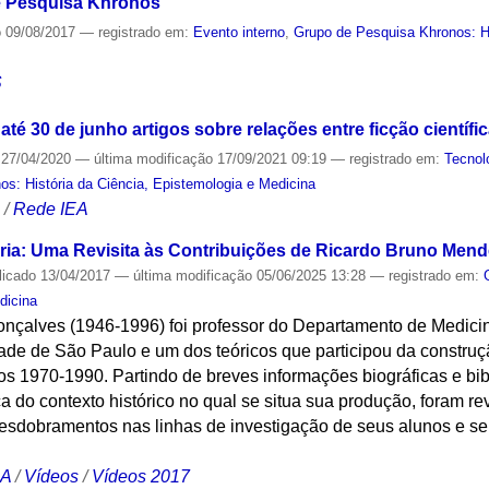
e Pesquisa Khronos
o
09/08/2017
— registrado em:
Evento interno
,
Grupo de Pesquisa Khronos: Hi
S
até 30 de junho artigos sobre relações entre ficção científi
27/04/2020
—
última modificação
17/09/2021 09:19
— registrado em:
Tecnol
s: História da Ciência, Epistemologia e Medicina
S
/
Rede IEA
ria: Uma Revisita às Contribuições de Ricardo Bruno Men
licado
13/04/2017
—
última modificação
05/06/2025 13:28
— registrado em:
dicina
çalves (1946-1996) foi professor do Departamento de Medici
ade de São Paulo e um dos teóricos que participou da constr
nos 1970-1990. Partindo de breves informações biográficas e bi
a do contexto histórico no qual se situa sua produção, foram rev
 desdobramentos nas linhas de investigação de seus alunos e s
CA
/
Vídeos
/
Vídeos 2017