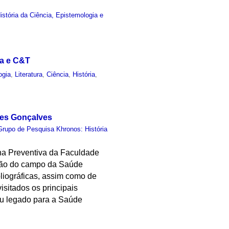
stória da Ciência, Epistemologia e
ca e C&T
ogia
,
Literatura
,
Ciência
,
História
,
des Gonçalves
Grupo de Pesquisa Khronos: História
na Preventiva da Faculdade
ução do campo da Saúde
bliográficas, assim como de
isitados os principais
eu legado para a Saúde