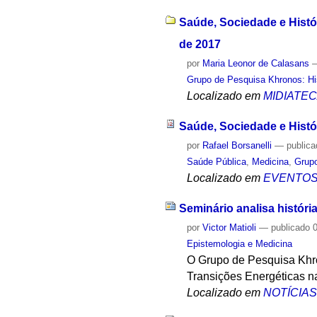
Saúde, Sociedade e Histó
de 2017
por
Maria Leonor de Calasans
Grupo de Pesquisa Khronos: His
Localizado em
MIDIATE
Saúde, Sociedade e Histó
por
Rafael Borsanelli
—
public
Saúde Pública
,
Medicina
,
Grupo
Localizado em
EVENTO
Seminário analisa históri
por
Victor Matioli
—
publicado
0
Epistemologia e Medicina
O Grupo de Pesquisa Khro
Transições Energéticas na
Localizado em
NOTÍCIA