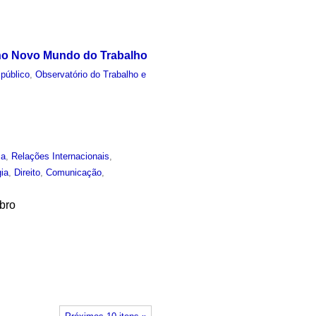
s no Novo Mundo do Trabalho
público
,
Observatório do Trabalho e
sa
,
Relações Internacionais
,
ia
,
Direito
,
Comunicação
,
ubro