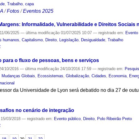
ade
,
Trabalho
,
capa
CA
/
Fotos
/
Eventos 2025
Margens: Informalidade, Vulnerabilidade e Direitos Sociai
11/06/2025
—
última modificação
01/07/2025 10:07
— registrado em:
Evento 
os humanos
,
Capitalismo
,
Direito
,
Legislação
,
Desigualdade
,
Trabalho
S
 para o fluxo de pessoas, bens e serviços
4/10/2016
—
última modificação
24/10/2016 17:59
— registrado em:
Pesqui
,
Mudanças Globais
,
Ecossistemas
,
Globalização
,
Cidades
,
Economia
,
Energ
nacional
fessor da Universidade de Lyon será debatido no dia 27 de out
S
safios no cenário de integração
15/03/2018
— registrado em:
Evento público
,
Direito
,
Polo Ribeirão Preto
S