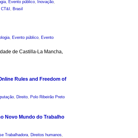
ogia
,
Evento público
,
Inovação
,
,
CT&I
,
Brasil
ologia
,
Evento público
,
Evento
idade de Castilla-La Mancha,
 Online Rules and Freedom of
putação
,
Direito
,
Polo Ribeirão Preto
s no Novo Mundo do Trabalho
sse Trabalhadora
,
Direitos humanos
,