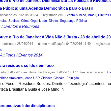
uve o Rio de Janeiro: Desmilitarizar as Polícias e Revoluci
ça Pública: uma Agenda Democrática para o Brasil
dificação
28/09/2015 08:34
— registrado em:
Evento público
,
Brasil
,
Direitos
ncias Sociais
,
Crime Organizado
,
Direito
,
Segurança Pública
S
/
Eventos e Reuniões
uve o Rio de Janeiro: A Vida Não é Justa - 28 de abril de 2
—
publicado
28/04/2014
—
última modificação
04/02/2016 11:49
— registrad
is
CA
/
Fotos
/
Eventos 2014
ara resíduos sólidos em foco
cado
05/05/2017
—
última modificação
05/05/2017 17:18
— registrado em:
Ci
olítica Ambiental
,
capa USP Cidades Globais
,
Poluição
 o Foco – Resíduos Sólidos: Direito e Tecnologia" acontece no
oteca Brasiliana Guita e José Mindlin
S
rspectivas Interdisciplinares