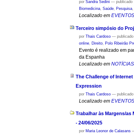
por
Sandra Sedini
—
publicado
Biomedicina
,
Saúde
,
Pesquisa
Localizado em
EVENTO
Terceiro simpósio do Pro
por
Thais Cardoso
—
publicado
online
,
Direito
,
Polo Ribeirão Pr
Evento é realizado em pa
da Espanha
Localizado em
NOTÍCIA
The Challenge of Interne
Expression
por
Thais Cardoso
—
publicado
Localizado em
EVENTO
Trabalhar às Margens/as 
- 24/06/2025
por
Maria Leonor de Calasans