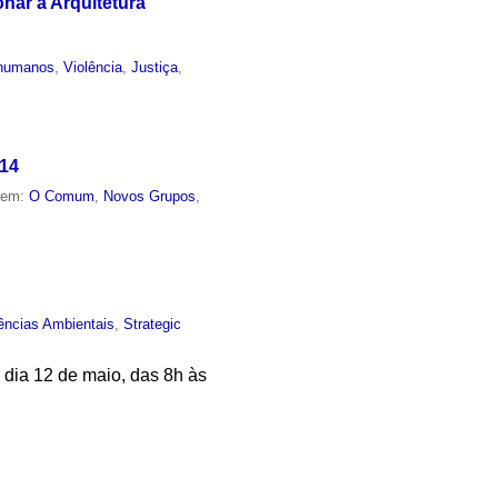
onar a Arquitetura
 humanos
,
Violência
,
Justiça
,
014
o em:
O Comum
,
Novos Grupos
,
ências Ambientais
,
Strategic
 dia 12 de maio, das 8h às