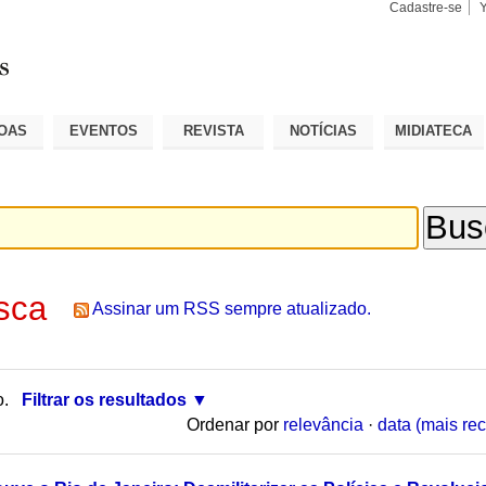
Cadastre-se
Busca
Busca
Avançad
OAS
EVENTOS
REVISTA
NOTÍCIAS
MIDIATECA
sca
Assinar um RSS sempre atualizado.
o.
Filtrar os resultados
Ordenar por
relevância
·
data (mais rec