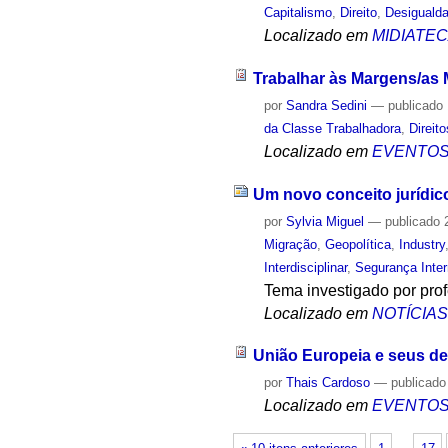
Capitalismo
,
Direito
,
Desiguald
Localizado em
MIDIATE
Trabalhar às Margens/as 
por
Sandra Sedini
—
publicado
da Classe Trabalhadora
,
Direit
Localizado em
EVENTO
Um novo conceito jurídico
por
Sylvia Miguel
—
publicado
2
Migração
,
Geopolítica
,
Industry
Interdisciplinar
,
Segurança Inter
Tema investigado por pro
Localizado em
NOTÍCIA
União Europeia e seus de
por
Thais Cardoso
—
publicado
Localizado em
EVENTO