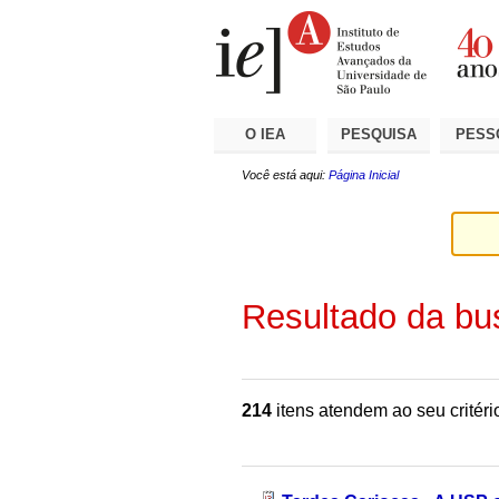
Ir
Ferramentas
Seções
para
Pessoais
o
conteúdo.
|
Ir
para
a
O IEA
PESQUISA
PESS
navegação
Você está aqui:
Página Inicial
Resultado da bu
214
itens atendem ao seu critéri