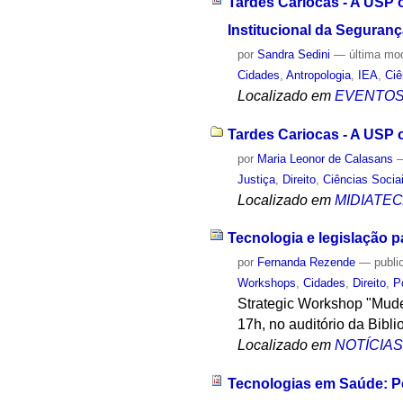
Tardes Cariocas - A USP o
Institucional da Seguran
por
Sandra Sedini
—
última mo
Cidades
,
Antropologia
,
IEA
,
Ciê
Localizado em
EVENTO
Tardes Cariocas - A USP o
por
Maria Leonor de Calasans
Justiça
,
Direito
,
Ciências Socia
Localizado em
MIDIATE
Tecnologia e legislação p
por
Fernanda Rezende
—
publi
Workshops
,
Cidades
,
Direito
,
P
Strategic Workshop "Mude
17h, no auditório da Bibli
Localizado em
NOTÍCIA
Tecnologias em Saúde: Pe