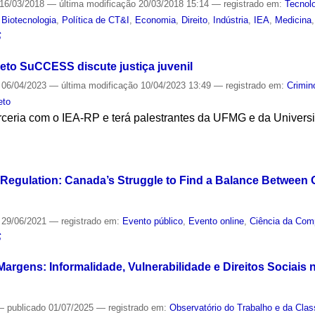
16/03/2018
—
última modificação
20/03/2018 15:14
— registrado em:
Tecnol
,
Biotecnologia
,
Política de CT&I
,
Economia
,
Direito
,
Indústria
,
IEA
,
Medicina
S
jeto SuCCESS discute justiça juvenil
06/04/2023
—
última modificação
10/04/2023 13:49
— registrado em:
Crimin
eto
rceria com o IEA-RP e terá palestrantes da UFMG e da Univers
S
t Regulation: Canada’s Struggle to Find a Balance Between
29/06/2021
— registrado em:
Evento público
,
Evento online
,
Ciência da Com
S
Margens: Informalidade, Vulnerabilidade e Direitos Sociai
—
publicado
01/07/2025
— registrado em:
Observatório do Trabalho e da Cla