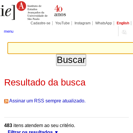
Ir
Ferramentas
Seções
para
Pessoais
o
conteúdo.
|
Cadastre-se
YouTube
Instagram
WhatsApp
English
Ir
para
menu
a
navegação
Resultado da busca
Assinar um RSS sempre atualizado.
483
itens atendem ao seu critério.
Filtrar os resultados