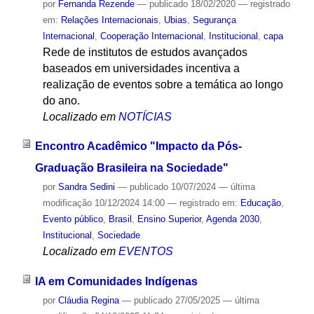
por
Fernanda Rezende
—
publicado
18/02/2020
— registrado
em:
Relações Internacionais
,
Ubias
,
Segurança
Internacional
,
Cooperação Internacional
,
Institucional
,
capa
Rede de institutos de estudos avançados
baseados em universidades incentiva a
realização de eventos sobre a temática ao longo
do ano.
Localizado em
NOTÍCIAS
Encontro Acadêmico "Impacto da Pós-
Graduação Brasileira na Sociedade"
por
Sandra Sedini
—
publicado
10/07/2024
—
última
modificação
10/12/2024 14:00
— registrado em:
Educação
,
Evento público
,
Brasil
,
Ensino Superior
,
Agenda 2030
,
Institucional
,
Sociedade
Localizado em
EVENTOS
IA em Comunidades Indígenas
por
Cláudia Regina
—
publicado
27/05/2025
—
última