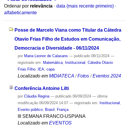
Ordenar por
relevância
·
data (mais recente primeiro)
·
alfabeticamente
Posse de Marcelo Viana como Titular da Cátedra
Otavio Frias Filho de Estudos em Comunicação,
Democracia e Diversidade - 06/11/2024
por
Maria Leonor de Calasans
—
publicado
08/11/2024
—
registrado em:
Matemática
,
Institucional
,
Cátedra Otavio
Frias Filho
,
IEA
,
capa
Localizado em
MIDIATECA
/
Fotos
/
Eventos 2024
Conferência Antoine Lilti
por
Cláudia Regina
—
publicado
06/09/2024
—
última
modificação
06/09/2024 14:07
— registrado em:
Institucional
,
Evento público
,
Brasil
,
França
III SEMANA FRANCO-USPIANA
Localizado em
EVENTOS