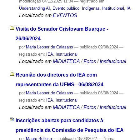
modificação
04/12/2025 11:34
— registrado em:
Understanding AI
,
Evento público
,
Indígenas
,
Institucional
,
IA
Localizado em
EVENTOS
Visita do Senador Cristovam Buarque -
26/06/2024
por
Maria Leonor de Calasans
—
publicado
09/08/2024
—
registrado em:
IEA
,
Institucional
Localizado em
MIDIATECA
/
Fotos
/
Institucional
Reunião dos diretores do IEA com
representantes da UFMS - 06/08/2024
por
Maria Leonor de Calasans
—
publicado
06/08/2024
—
registrado em:
IEA
,
Institucional
Localizado em
MIDIATECA
/
Fotos
/
Institucional
Inscrições abertas para candidatos à
presidência da Comissão de Pesquisa do IEA
por
Mauro Bellesa
—
publicado
18/03/2022
—
última