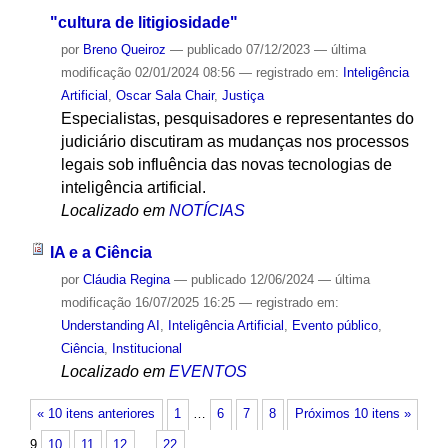
"cultura de litigiosidade"
por
Breno Queiroz
—
publicado
07/12/2023
—
última
modificação
02/01/2024 08:56
— registrado em:
Inteligência
Artificial
,
Oscar Sala Chair
,
Justiça
Especialistas, pesquisadores e representantes do
judiciário discutiram as mudanças nos processos
legais sob influência das novas tecnologias de
inteligência artificial.
Localizado em
NOTÍCIAS
IA e a Ciência
por
Cláudia Regina
—
publicado
12/06/2024
—
última
modificação
16/07/2025 16:25
— registrado em:
Understanding AI
,
Inteligência Artificial
,
Evento público
,
Ciência
,
Institucional
Localizado em
EVENTOS
« 10 itens anteriores
1
…
6
7
8
Próximos 10 itens »
9
10
11
12
…
22