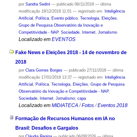
por
Sandra Sedini
—
publicado
06/11/2018
—
última
modificação
19/12/2018 11:01
— registrado em:
Inteligência
Artificial
,
Política
,
Evento público
,
Tecnologia
,
Eleições
,
Grupo de Pesquisa Observatório da Inovação e
Competitividade - NAP
,
Sociedade
,
Internet
,
Jornalismo
Localizado em
EVENTOS
Fake News e Eleições 2018 - 14 de novembro de
2018
por
Clara Gomes Borges
—
publicado
27/11/2018
—
última
modificação
17/01/2019 13:37
— registrado em:
Inteligência
Artificial
,
Política
,
Tecnologia
,
Eleições
,
Grupo de Pesquisa
Observatório da Inovação e Competitividade - NAP
,
Sociedade
,
Internet
,
Jornalismo
,
capa
Localizado em
MIDIATECA
/
Fotos
/
Eventos 2018
Formação de Recursos Humanos em IA no
Brasil: Desafios e Gargalos
por
Cláudia Regina
—
publicado
06/08/2026
—
última