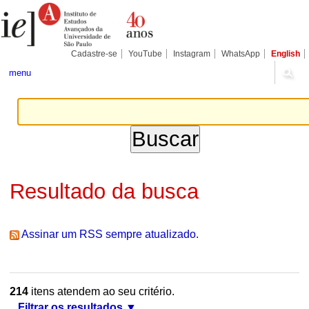
Ir
Ferramentas
Seções
para
Pessoais
o
conteúdo.
|
Cadastre-se
YouTube
Instagram
WhatsApp
English
Ir
para
menu
a
navegação
Resultado da busca
Assinar um RSS sempre atualizado.
214
itens atendem ao seu critério.
Filtrar os resultados