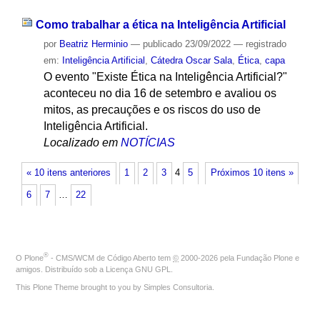
Como trabalhar a ética na Inteligência Artificial
por
Beatriz Herminio
—
publicado
23/09/2022
— registrado
em:
Inteligência Artificial
,
Cátedra Oscar Sala
,
Ética
,
capa
O evento "Existe Ética na Inteligência Artificial?"
aconteceu no dia 16 de setembro e avaliou os
mitos, as precauções e os riscos do uso de
Inteligência Artificial.
Localizado em
NOTÍCIAS
« 10 itens anteriores
1
2
3
4
5
Próximos 10 itens »
6
7
…
22
®
O
Plone
- CMS/WCM de Código Aberto
tem
©
2000-2026 pela
Fundação Plone
e
amigos. Distribuído sob a
Licença GNU GPL
.
This Plone Theme brought to you by
Simples Consultoria
.