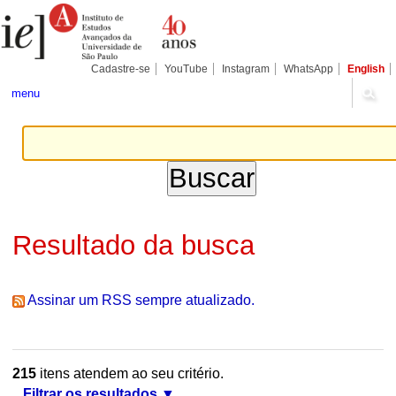
Ir
Ferramentas
Seções
para
Pessoais
o
conteúdo.
|
Cadastre-se
YouTube
Instagram
WhatsApp
English
Ir
para
menu
a
navegação
Resultado da busca
Assinar um RSS sempre atualizado.
215
itens atendem ao seu critério.
Filtrar os resultados