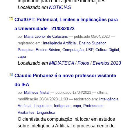
importante para checagem de informações
Localizado em
NOTÍCIAS
ChatGPT: Potencial, Limites e Implicações para
a Universidade - 21/03/2023
por
Maria Leonor de Calasans
—
publicado
05/04/2023
—
registrado em:
Inteligência Artificial
,
Ensino Superior
,
Pesquisa
,
Ensino Básico
,
Computação
,
USP
,
Cultura Digital
,
capa
Localizado em
MIDIATECA
/
Fotos
/
Eventos 2023
Claudio Pinhanez é o novo professor visitante
do IEA
por
Matheus Nistal
—
publicado
17/04/2023
—
última
modificação
20/04/2023 11:03
— registrado em:
Inteligência
Artificial
,
Linguistics
,
Indígenas
,
capa
,
Professores
Visitantes
,
Linguística
O cientista da computação irá focar em estudos
sobre Inteligência Artificial e processamento de