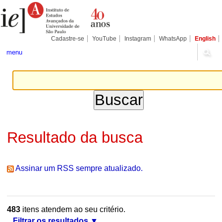
Ir
Ferramentas
Seções
para
Pessoais
o
conteúdo.
|
Cadastre-se
YouTube
Instagram
WhatsApp
English
Ir
para
menu
a
navegação
Resultado da busca
Assinar um RSS sempre atualizado.
483
itens atendem ao seu critério.
Filtrar os resultados