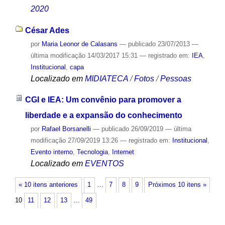
2020
César Ades
por
Maria Leonor de Calasans
—
publicado
23/07/2013
—
última modificação
14/03/2017 15:31
— registrado em:
IEA
,
Institucional
,
capa
Localizado em
MIDIATECA
/
Fotos
/
Pessoas
CGI e IEA: Um convênio para promover a
liberdade e a expansão do conhecimento
por
Rafael Borsanelli
—
publicado
26/09/2019
—
última
modificação
27/09/2019 13:26
— registrado em:
Institucional
,
Evento interno
,
Tecnologia
,
Internet
Localizado em
EVENTOS
« 10 itens anteriores
1
…
7
8
9
Próximos 10 itens »
10
11
12
13
…
49