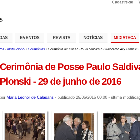
Cadastre-se
Busca
Busca
Avançad
OAS
EVENTOS
REVISTA
NOTÍCIAS
MIDIATECA
tos
/
Institucional
/
Cerimônias
/
Cerimônia de Posse Paulo Saldiva e Guilherme Ary Plonski -
Cerimônia de Posse Paulo Saldiv
Plonski - 29 de junho de 2016
por
Maria Leonor de Calasans
-
publicado
29/06/2016 00:00
-
última modifica