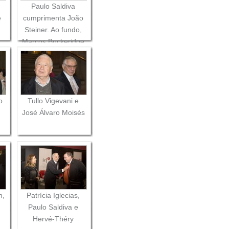
Paulo Saldiva
e
cumprimenta João
a
Steiner. Ao fundo,
Marcos Buckeridge
e Carlos Guilherme
Mota
o
Tullo Vigevani e
José Álvaro Moisés
n,
Patrícia Iglecias,
Paulo Saldiva e
Hervé-Théry