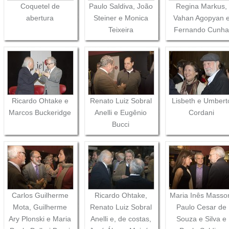
Coquetel de
Paulo Saldiva, João
Regina Markus,
abertura
Steiner e Monica
Vahan Agopyan 
Teixeira
Fernando Cunh
Ricardo Ohtake e
Renato Luiz Sobral
Lisbeth e Umbert
Marcos Buckeridge
Anelli e Eugênio
Cordani
Bucci
Carlos Guilherme
Ricardo Ohtake,
Maria Inês Masso
Mota, Guilherme
Renato Luiz Sobral
Paulo Cesar de
Ary Plonski e Maria
Anelli e, de costas,
Souza e Silva e