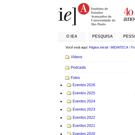
Ir
Ferramentas
Seções
para
Pessoais
o
conteúdo.
|
Ir
para
a
O IEA
PESQUISA
PESS
navegação
Você está aqui:
Página Inicial
/
MIDIATECA
/
Fo
Navegação
Vídeos
Podcasts
Fotos
Eventos 2026
Eventos 2025
Eventos 2024
Eventos 2023
Eventos 2022
Eventos 2021
Eventos 2020