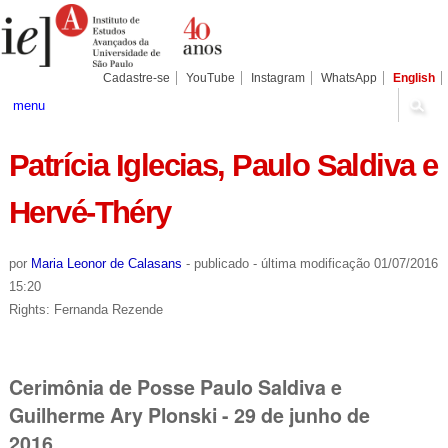
Ir
Ferramentas
Seções
para
Pessoais
o
conteúdo.
|
Cadastre-se
YouTube
Instagram
WhatsApp
English
Ir
para
menu
a
navegação
Patrícia Iglecias, Paulo Saldiva e
Hervé-Théry
por
Maria Leonor de Calasans
-
publicado
-
última modificação
01/07/2016
15:20
Rights: Fernanda Rezende
Cerimônia de Posse Paulo Saldiva e
Guilherme Ary Plonski - 29 de junho de
2016