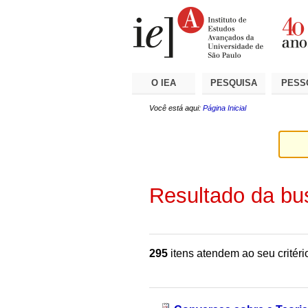
Ir
Ferramentas
Seções
para
Pessoais
o
conteúdo.
|
Ir
para
a
O IEA
PESQUISA
PESS
navegação
Você está aqui:
Página Inicial
Resultado da bu
295
itens atendem ao seu critéri