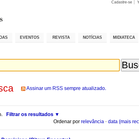
Cadastre-se
Busca
Busca
Avançad
OAS
EVENTOS
REVISTA
NOTÍCIAS
MIDIATECA
sca
Assinar um RSS sempre atualizado.
o.
Filtrar os resultados
Ordenar por
relevância
·
data (mais rec