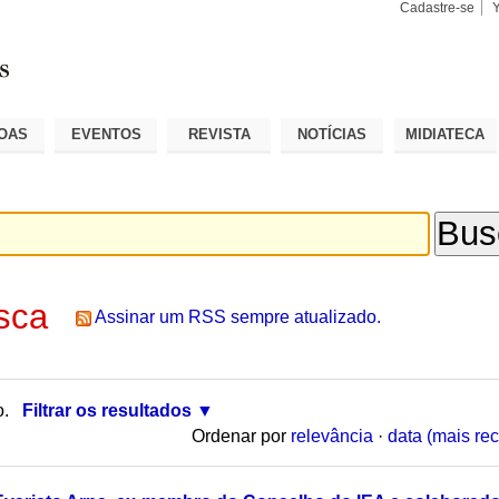
Cadastre-se
Busca
Busca
Avançad
OAS
EVENTOS
REVISTA
NOTÍCIAS
MIDIATECA
sca
Assinar um RSS sempre atualizado.
o.
Filtrar os resultados
Ordenar por
relevância
·
data (mais rec