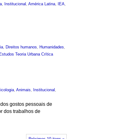
a
,
Institucional
,
América Latina
,
IEA
,
ia
,
Direitos humanos
,
Humanidades
,
Estudos Teoria Urbana Crítica
icologia
,
Animais
,
Institucional
,
o dos gostos pessoais de
r dos trabalhos de
Próximos 10 itens »