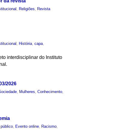
 da revista
stitucional
,
Religiões
,
Revista
stitucional
,
História
,
capa
,
o interdisciplinar do Instituto
nal.
03/2026
Sociedade
,
Mulheres
,
Conhecimento
,
demia
 público
,
Evento online
,
Racismo
,