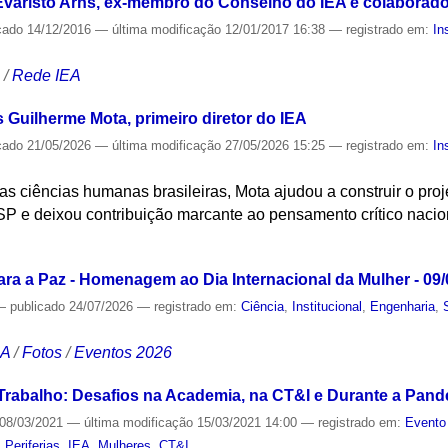
 Evaristo Arns, ex-membro do Conselho do IEA e colaborador
cado
14/12/2016
—
última modificação
12/01/2017 16:38
— registrado em:
In
S
/
Rede IEA
s Guilherme Mota, primeiro diretor do IEA
cado
21/05/2026
—
última modificação
27/05/2026 15:25
— registrado em:
In
nas ciências humanas brasileiras, Mota ajudou a construir o projet
 e deixou contribuição marcante ao pensamento crítico nacio
S
ra a Paz - Homenagem ao Dia Internacional da Mulher - 09/
—
publicado
24/07/2026
— registrado em:
Ciência
,
Institucional
,
Engenharia
,
CA
/
Fotos
/
Eventos 2026
Trabalho: Desafios na Academia, na CT&I e Durante a Pan
08/03/2021
—
última modificação
15/03/2021 14:00
— registrado em:
Evento
,
Periferias
,
IEA
,
Mulheres
,
CT&I