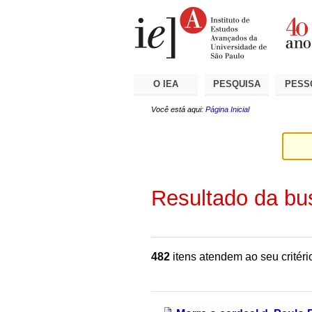
Ir
Ferramentas
Seções
para
Pessoais
o
conteúdo.
|
Ir
para
a
O IEA
PESQUISA
PESS
navegação
Você está aqui:
Página Inicial
Resultado da bu
482
itens atendem ao seu critéri