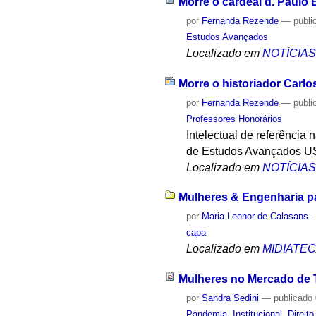
Morre o cardeal d. Paulo
por
Fernanda Rezende
—
publi
Estudos Avançados
Localizado em
NOTÍCIA
Morre o historiador Carlo
por
Fernanda Rezende
—
publi
Professores Honorários
Intelectual de referência 
de Estudos Avançados USP
Localizado em
NOTÍCIA
Mulheres & Engenharia pa
por
Maria Leonor de Calasans
capa
Localizado em
MIDIATE
Mulheres no Mercado de 
por
Sandra Sedini
—
publicado
Pandemia
,
Institucional
,
Direito