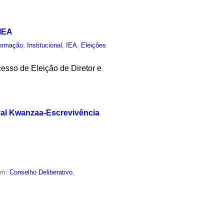
 IEA
ormação
,
Institucional
,
IEA
,
Eleições
esso de Eleição de Diretor e
ival Kwanzaa-Escrevivência
em:
Conselho Deliberativo
,