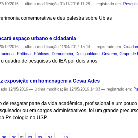
7/10/2016
—
última modificação
01/11/2016 11:28
— registrado em:
Pesquis
erimônia comemorativa e deu palestra sobre Ubias
S
ocará espaço urbano e cidadania
0/12/2016
—
última modificação
11/04/2017 15:14
— registrado em:
Cidadan
itucional
,
Políticas Públicas
,
Democracia
,
Desigualdade
,
Governo
,
Grupo de 
 o quadro de pesquisas do IEA por dois anos
S
az exposição em homenagem a Cesar Ades
cado
12/05/2016
—
última modificação
12/05/2016 14:03
— registrado em:
Ps
o de resgatar parte da vida acadêmica, profissional e um pouc
quisador ou em cargos administrativos, foi um grande precurso
da Psicologia na USP.
S
29
30
31
32
33
34
…
49