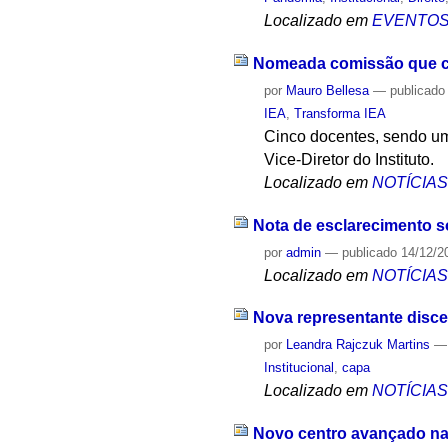
Localizado em
EVENTO
Nomeada comissão que cond
por
Mauro Bellesa
—
publicado
IEA
,
Transforma IEA
Cinco docentes, sendo um
Vice-Diretor do Instituto.
Localizado em
NOTÍCIA
Nota de esclarecimento s
por
admin
—
publicado
14/12/2
Localizado em
NOTÍCIA
Nova representante disce
por
Leandra Rajczuk Martins
Institucional
,
capa
Localizado em
NOTÍCIA
Novo centro avançado na 