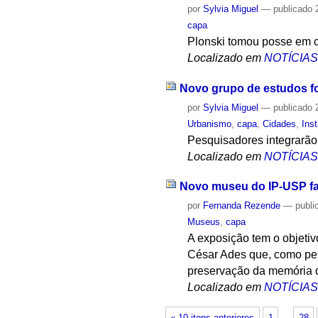
por
Sylvia Miguel
—
publicado
2
capa
Plonski tomou posse em c
Localizado em
NOTÍCIA
Novo grupo de estudos f
por
Sylvia Miguel
—
publicado
2
Urbanismo
,
capa
,
Cidades
,
Inst
Pesquisadores integrarão
Localizado em
NOTÍCIA
Novo museu do IP-USP f
por
Fernanda Rezende
—
publi
Museus
,
capa
A exposição tem o objetiv
César Ades que, como pes
preservação da memória 
Localizado em
NOTÍCIA
« 10 itens anteriores
1
…
28