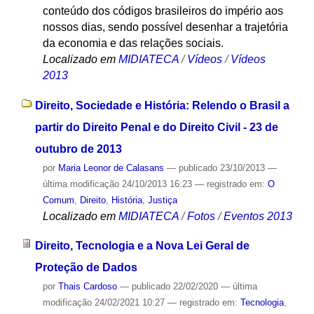
conteúdo dos códigos brasileiros do império aos
nossos dias, sendo possível desenhar a trajetória
da economia e das relações sociais.
Localizado em
MIDIATECA
/
Vídeos
/
Vídeos
2013
Direito, Sociedade e História: Relendo o Brasil a
partir do Direito Penal e do Direito Civil - 23 de
outubro de 2013
por
Maria Leonor de Calasans
—
publicado
23/10/2013
—
última modificação
24/10/2013 16:23
— registrado em:
O
Comum
,
Direito
,
História
,
Justiça
Localizado em
MIDIATECA
/
Fotos
/
Eventos 2013
Direito, Tecnologia e a Nova Lei Geral de
Proteção de Dados
por
Thais Cardoso
—
publicado
22/02/2020
—
última
modificação
24/02/2021 10:27
— registrado em:
Tecnologia
,