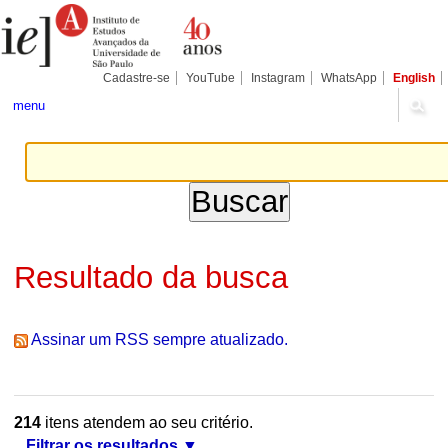
Ir
Ferramentas
Seções
para
Pessoais
o
conteúdo.
|
Cadastre-se
YouTube
Instagram
WhatsApp
English
Ir
para
menu
a
navegação
Resultado da busca
Assinar um RSS sempre atualizado.
214
itens atendem ao seu critério.
Filtrar os resultados