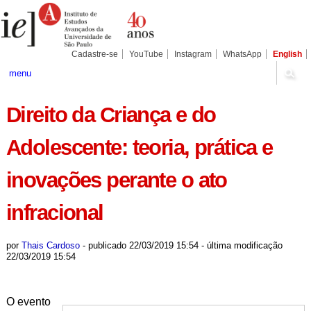
Ir
Ferramentas
Seções
para
Pessoais
o
conteúdo.
|
Cadastre-se
YouTube
Instagram
WhatsApp
English
Ir
para
menu
a
navegação
Direito da Criança e do
Adolescente: teoria, prática e
inovações perante o ato
infracional
por
Thais Cardoso
-
publicado
22/03/2019 15:54
-
última modificação
22/03/2019 15:54
O evento