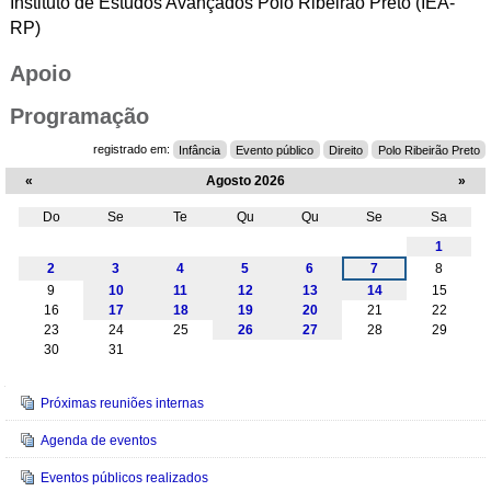
Instituto de Estudos Avançados Polo Ribeirão Preto (IEA-
RP)
Apoio
Programação
registrado em:
Infância
Evento público
Direito
Polo Ribeirão Preto
«
Agosto 2026
»
Do
Se
Te
Qu
Qu
Se
Sa
Agosto
1
2
3
4
5
6
7
8
9
10
11
12
13
14
15
16
17
18
19
20
21
22
23
24
25
26
27
28
29
30
31
Navegação
Próximas reuniões internas
Agenda de eventos
Eventos públicos realizados