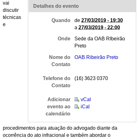
vai
Detalhes do evento
discutir
técnicas
Quando
de
27/03/2019 - 19:30
e
a
27/03/2019 - 22:00
Onde
Sede da OAB RIbeirão
Preto
Nome do
OAB Ribeirão Preto
Contato
Telefone do
(16) 3623 0370
Contato
Adicionar
vCal
evento ao
iCal
calendário
procedimentos para atuação do advogado diante da
ocorrência do ato infracional e também abordar o