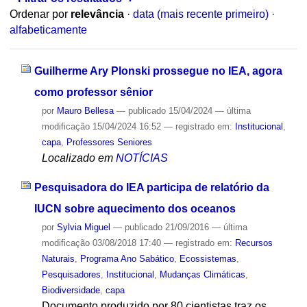
Ordenar por
relevância
·
data (mais recente primeiro)
·
alfabeticamente
Guilherme Ary Plonski prossegue no IEA, agora
como professor sênior
por
Mauro Bellesa
—
publicado
15/04/2024
—
última
modificação
15/04/2024 16:52
— registrado em:
Institucional
,
capa
,
Professores Seniores
Localizado em
NOTÍCIAS
Pesquisadora do IEA participa de relatório da
IUCN sobre aquecimento dos oceanos
por
Sylvia Miguel
—
publicado
21/09/2016
—
última
modificação
03/08/2018 17:40
— registrado em:
Recursos
Naturais
,
Programa Ano Sabático
,
Ecossistemas
,
Pesquisadores
,
Institucional
,
Mudanças Climáticas
,
Biodiversidade
,
capa
Documento produzido por 80 cientistas traz os