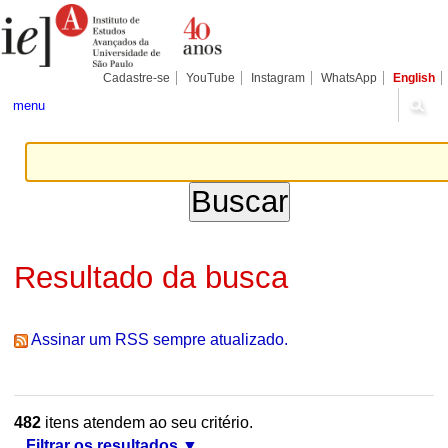
Ir
Ferramentas
Seções
para
Pessoais
o
conteúdo.
|
Cadastre-se
YouTube
Instagram
WhatsApp
English
Ir
para
menu
a
navegação
Resultado da busca
Assinar um RSS sempre atualizado.
482
itens atendem ao seu critério.
Filtrar os resultados