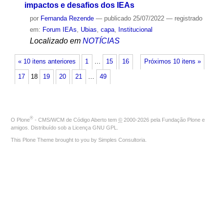
impactos e desafios dos IEAs
por
Fernanda Rezende
—
publicado
25/07/2022
— registrado
em:
Forum IEAs
,
Ubias
,
capa
,
Institucional
Localizado em
NOTÍCIAS
« 10 itens anteriores
1
…
15
16
Próximos 10 itens »
17
18
19
20
21
…
49
®
O
Plone
- CMS/WCM de Código Aberto
tem
©
2000-2026 pela
Fundação Plone
e
amigos. Distribuído sob a
Licença GNU GPL
.
This Plone Theme brought to you by
Simples Consultoria
.