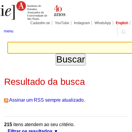
Ir
Ferramentas
Seções
para
Pessoais
o
conteúdo.
|
Cadastre-se
YouTube
Instagram
WhatsApp
English
Ir
para
menu
a
navegação
Resultado da busca
Assinar um RSS sempre atualizado.
215
itens atendem ao seu critério.
Filtrar os resultados